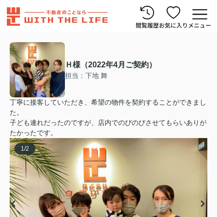
閲覧履歴
お気に入り
メニュー
Ｈ様（2022年4月ご契約）
担当：下地 舞
丁寧に接客していただき、希望の物件を契約することができまし
た。
子ども連れだったのですが、店内でのびのびさせてもらいありが
たかったです。
1
/
2