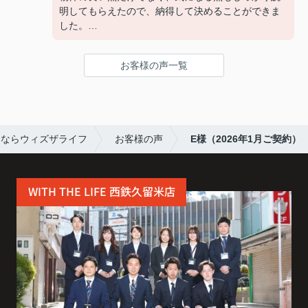
明してもらえたので、納得して決めることができま
した。
連絡もこまめで対応が早く、安心して契約まで進め
られました。
お客様の声一覧
また引っ越しの機会があれば、ぜひお願いしたいで
す。
すならウィズザライフ
お客様の声
E様（2026年1月ご契約）
WITH THE LIFE 西鉄久留米店