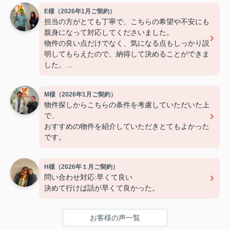
E様（2026年1月ご契約）
担当の方がとても丁寧で、こちらの希望や不安にも
親身になって対応してくださいました。
物件の良い点だけでなく、気になる点もしっかり説
明してもらえたので、納得して決めることができま
した。
連絡もこまめで対応が早く、安心して契約まで進め
られました。
M様（2026年1月ご契約）
また引っ越しの機会があれば、ぜひお願いしたいで
物件探しからこちらの条件を考慮していただいた上
す。
で、
おすすめの物件を紹介していただきとてもよかった
です。
H様（2026年１月ご契約）
問い合わせ対応:早くて良い
決めて行けば話が早くて良かった。
お客様の声一覧