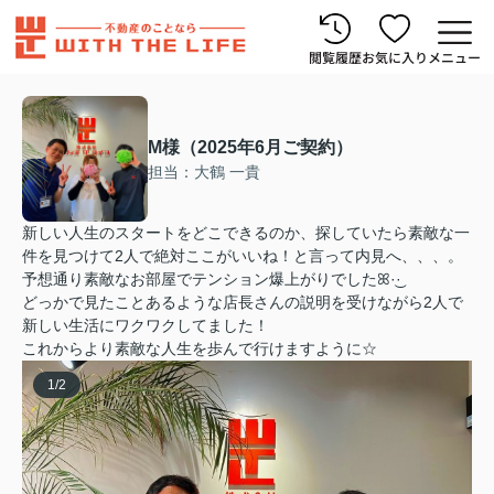
閲覧履歴
お気に入り
メニュー
M様（2025年6月ご契約）
担当：大鶴 一貴
新しい人生のスタートをどこできるのか、探していたら素敵な一
件を見つけて2人で絶対ここがいいね！と言って内見へ、、、。
予想通り素敵なお部屋でテンション爆上がりでしたꕤ︎︎·͜·
どっかで見たことあるような店長さんの説明を受けながら2人で
新しい生活にワクワクしてました！
これからより素敵な人生を歩んで行けますように☆
1
/
2