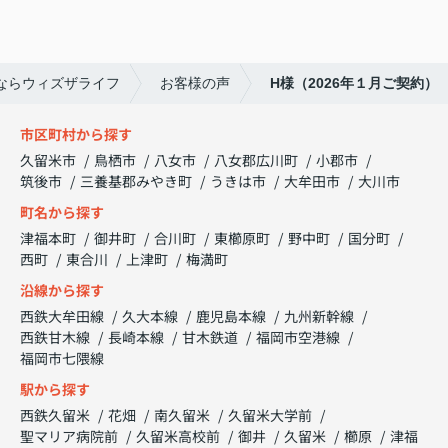
ならウィズザライフ
お客様の声
H様（2026年１月ご契約）
市区町村から探す
久留米市
鳥栖市
八女市
八女郡広川町
小郡市
筑後市
三養基郡みやき町
うきは市
大牟田市
大川市
町名から探す
津福本町
御井町
合川町
東櫛原町
野中町
国分町
西町
東合川
上津町
梅満町
沿線から探す
西鉄大牟田線
久大本線
鹿児島本線
九州新幹線
西鉄甘木線
長崎本線
甘木鉄道
福岡市空港線
福岡市七隈線
駅から探す
西鉄久留米
花畑
南久留米
久留米大学前
聖マリア病院前
久留米高校前
御井
久留米
櫛原
津福