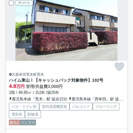
アパート
久留米市荒木町荒木
ハイム東山Ⅰ【キャッシュバック対象物件】
102号
4.8
万円
管理/共益費3,000円
1階 / 49.85㎡ / 2LDK /築25年
鹿児島本線「荒木」駅 徒歩22分
鹿児島本線「西牟田」駅 徒歩45分
バス・トイレ別
室内洗濯機置場
バルコニー
フローリング
電気有
駐輪場
敷礼0
パノラマ