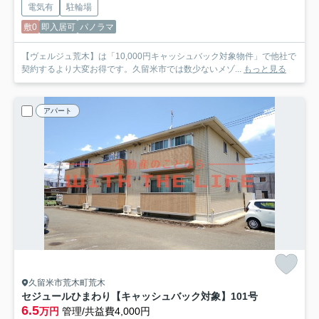
電気有
駐輪場
敷0
即入居可
パノラマ
【ヴェルジュ荒木】は「10,000円キャッシュバック対象物件」で他社で
契約するより大変お得です。久留米市では数少ないメゾ...
もっと見る
アパート
久留米市荒木町荒木
セジュールひまわり【キャッシュバック対象】
101号
6.5
万円
管理/共益費4,000円