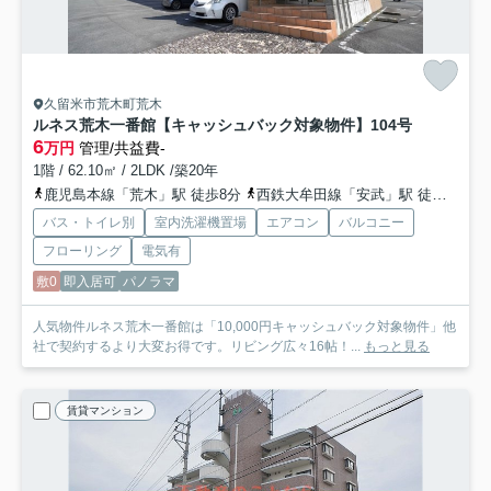
久留米市荒木町荒木
ルネス荒木一番館【キャッシュバック対象物件】
104号
6
万円
管理/共益費-
1階 / 62.10㎡ / 2LDK /築20年
鹿児島本線「荒木」駅 徒歩8分
西鉄大牟田線「安武」駅 徒歩31分
バス・トイレ別
室内洗濯機置場
エアコン
バルコニー
フローリング
電気有
敷0
即入居可
パノラマ
人気物件ルネス荒木一番館は「10,000円キャッシュバック対象物件」他
社で契約するより大変お得です。リビング広々16帖！...
もっと見る
賃貸マンション