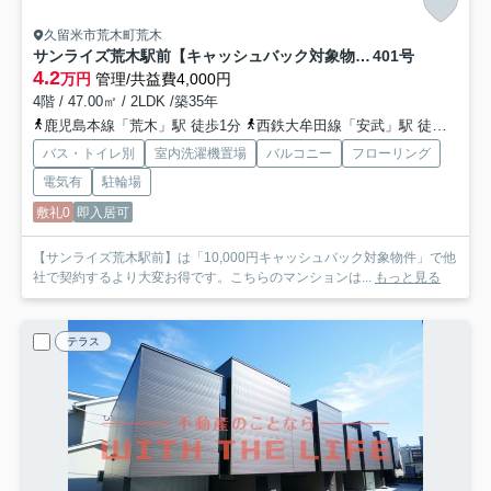
久留米市荒木町荒木
サンライズ荒木駅前【キャッシュバック対象物件】
401号
4.2
万円
管理/共益費4,000円
4階 / 47.00㎡ / 2LDK /築35年
鹿児島本線「荒木」駅 徒歩1分
西鉄大牟田線「安武」駅 徒歩25分
バス・トイレ別
室内洗濯機置場
バルコニー
フローリング
電気有
駐輪場
敷礼0
即入居可
【サンライズ荒木駅前】は「10,000円キャッシュバック対象物件」で他
社で契約するより大変お得です。こちらのマンションは...
もっと見る
テラス