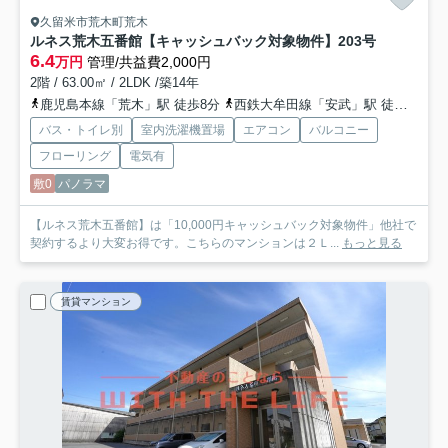
久留米市荒木町荒木
ルネス荒木五番館【キャッシュバック対象物件】
203号
6.4
万円
管理/共益費2,000円
2階 / 63.00㎡ / 2LDK /築14年
鹿児島本線「荒木」駅 徒歩8分
西鉄大牟田線「安武」駅 徒歩31分
バス・トイレ別
室内洗濯機置場
エアコン
バルコニー
フローリング
電気有
敷0
パノラマ
【ルネス荒木五番館】は「10,000円キャッシュバック対象物件」他社で
契約するより大変お得です。こちらのマンションは２Ｌ...
もっと見る
賃貸マンション