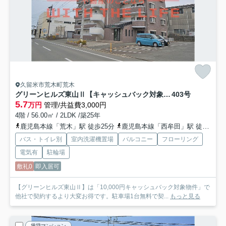
久留米市荒木町荒木
グリーンヒルズ東山Ⅱ【キャッシュバック対象物件】
403号
5.7
万円
管理/共益費3,000円
4階 / 56.00㎡ / 2LDK /築25年
鹿児島本線「荒木」駅 徒歩25分
鹿児島本線「西牟田」駅 徒歩40分
バス・トイレ別
室内洗濯機置場
バルコニー
フローリング
電気有
駐輪場
敷礼0
即入居可
【グリーンヒルズ東山Ⅱ】は「10,000円キャッシュバック対象物件」で
他社で契約するより大変お得です。駐車場1台無料で契...
もっと見る
賃貸マンション