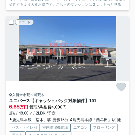
契約するより大変お得です。こちらのマンションは２Ｌ...
もっと見る
アパート
久留米市荒木町荒木
ユニバース【キャッシュバック対象物件】
101
6.85
万円
管理/共益費4,000円
1階 / 48.66㎡ / 2LDK /予定
鹿児島本線「荒木」駅 徒歩15分
鹿児島本線「西牟田」駅 徒歩33分
バス・トイレ別
室内洗濯機置場
エアコン
フローリング