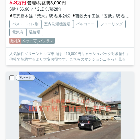
5.8
万円
管理/共益費3,000円
5階 / 56.90㎡ / 2LDK /築28年
鹿児島本線「荒木」駅 徒歩24分
西鉄大牟田線「安武」駅 徒歩48分
バス・トイレ別
室内洗濯機置場
バルコニー
フローリング
電気有
駐輪場
敷礼0
ペット可
パノラマ
人気物件グリーンヒルズ東山は「10,000円キャッシュバック対象物件」
他社で契約するより大変お得です。こちらのマンション...
もっと見る
アパート