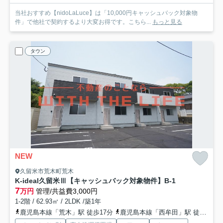
当社おすすめ【nidoLaLuce】は「10,000円キャッシュバック対象物
件」で他社で契約するより大変お得です。こちら...
もっと見る
タウン
NEW
久留米市荒木町荒木
K-ideal久留米Ⅲ【キャッシュバック対象物件】
B-1
7
万円
管理/共益費3,000円
1-2階 / 62.93㎡ / 2LDK /築1年
鹿児島本線「荒木」駅 徒歩17分
鹿児島本線「西牟田」駅 徒歩32分