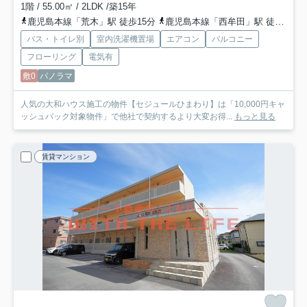
1階 / 55.00㎡ / 2LDK /築15年
鹿児島本線「荒木」駅 徒歩15分
鹿児島本線「西牟田」駅 徒歩36分
バス・トイレ別
室内洗濯機置場
エアコン
バルコニー
フローリング
電気有
敷0
パノラマ
人気の大和ハウス施工の物件【セジュールひまわり】は「10,000円キャ
ッシュバック対象物件」で他社で契約するより大変お得...
もっと見る
賃貸マンション