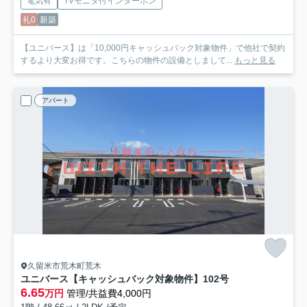
電気有
TVモニタ付インターホン
礼0
新築
【ユニバース】は「10,000円キャッシュバック対象物件」で他社で契約
するより大変お得です。こちらの物件の設備としまして...
もっと見る
アパート
久留米市荒木町荒木
ユニバース【キャッシュバック対象物件】
102号
6.65
万円
管理/共益費4,000円