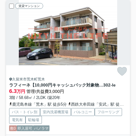
賃貸マンション
久留米市荒木町荒木
ラフィーネ【10,000円キャッシュバック対象物件】
302-le
6.3
万円
管理/共益費3,000円
3階 / 58.68㎡ / 2LDK /築20年
鹿児島本線「荒木」駅 徒歩5分
西鉄大牟田線「安武」駅 徒歩28分
バス・トイレ別
室内洗濯機置場
バルコニー
フローリング
電気有
駐輪場
敷0
即入居可
パノラマ