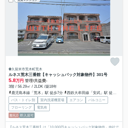
久留米市荒木町荒木
ルネス荒木三番館【キャッシュバック対象物件】
301号
5.8
万円
管理/共益費-
3階 / 56.29㎡ / 2LDK /築18年
鹿児島本線「荒木」駅 徒歩7分
西鉄大牟田線「安武」駅 徒歩30分
バス・トイレ別
室内洗濯機置場
エアコン
バルコニー
フローリング
電気有
敷礼0
即入居可
【ルネス荒木三番館】は「10,000円キャッシュバック対象物件」他社で