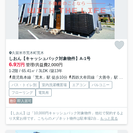
久留米市荒木町荒木
しおん【キャッシュバック対象物件】
A-1号
6.9
万円
管理/共益費2,000円
1-2階 / 65.41㎡ / 3LDK /築13年
鹿児島本線「荒木」駅 徒歩10分
西鉄大牟田線「大善寺」駅 徒歩34分
バス・トイレ別
室内洗濯機置場
エアコン
バルコニー
フローリング
電気有
敷0
即入居可
【しおん】は「10,000円キャッシュバック対象物件」他社で契約するよ
り大変お得です。こちらのメゾネット物件は駐車場2台...
もっと見る