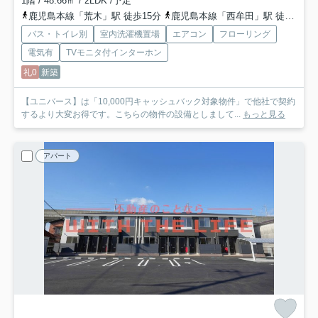
1階 / 48.66㎡ / 2LDK /予定
鹿児島本線「荒木」駅 徒歩15分
鹿児島本線「西牟田」駅 徒歩33分
バス・トイレ別
室内洗濯機置場
エアコン
フローリング
電気有
TVモニタ付インターホン
礼0
新築
【ユニバース】は「10,000円キャッシュバック対象物件」で他社で契約
するより大変お得です。こちらの物件の設備としまして...
もっと見る
アパート