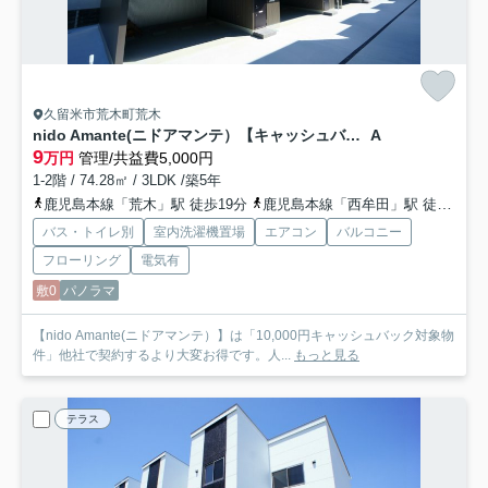
久留米市荒木町荒木
nido Amante(ニドアマンテ）【キャッシュバック対象物件】
A
9
万円
管理/共益費5,000円
1-2階 / 74.28㎡ / 3LDK /築5年
鹿児島本線「荒木」駅 徒歩19分
鹿児島本線「西牟田」駅 徒歩45分
バス・トイレ別
室内洗濯機置場
エアコン
バルコニー
フローリング
電気有
敷0
パノラマ
【nido Amante(ニドアマンテ）】は「10,000円キャッシュバック対象物
件」他社で契約するより大変お得です。人...
もっと見る
テラス