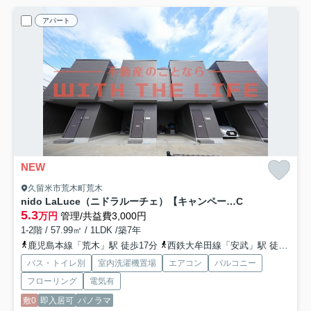
アパート
NEW
久留米市荒木町荒木
nido LaLuce（ニドラルーチェ）【キャンペーン対象物件】
C
5.3
万円
管理/共益費3,000円
1-2階 / 57.99㎡ / 1LDK /築7年
鹿児島本線「荒木」駅 徒歩17分
西鉄大牟田線「安武」駅 徒歩40分
バス・トイレ別
室内洗濯機置場
エアコン
バルコニー
フローリング
電気有
敷0
即入居可
パノラマ