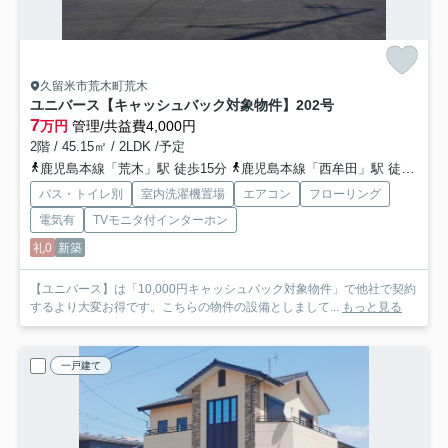
久留米市荒木町荒木
ユニバース【キャッシュバック対象物件】
202号
7
万円
管理/共益費4,000円
2階 / 45.15㎡ / 2LDK /予定
鹿児島本線「荒木」駅 徒歩15分
鹿児島本線「西牟田」駅 徒歩33分
バス・トイレ別
室内洗濯機置場
エアコン
フローリング
電気有
TVモニタ付インターホン
礼0
新築
【ユニバース】は「10,000円キャッシュバック対象物件」で他社で契約
するより大変お得です。こちらの物件の設備としまして...
もっと見る
一戸建て