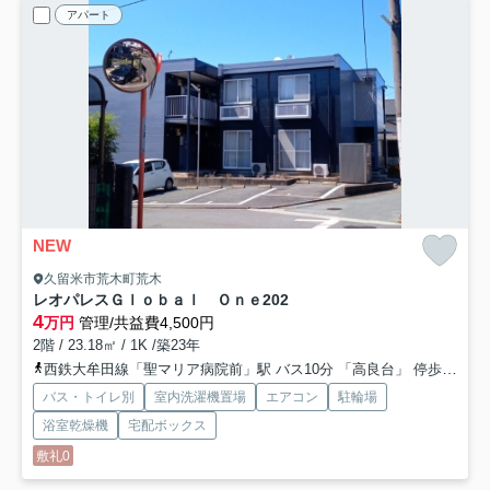
アパート
NEW
久留米市荒木町荒木
レオパレスＧｌｏｂａｌ Ｏｎｅ
202
4
万円
管理/共益費4,500円
2階 / 23.18㎡ / 1K /築23年
西鉄大牟田線「聖マリア病院前」駅 バス10分 「高良台」 停歩8分
バス・トイレ別
室内洗濯機置場
エアコン
駐輪場
浴室乾燥機
宅配ボックス
敷礼0