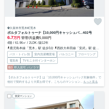
久留米市荒木町荒木
ポルタフォルトゥーナ【10,000円キャッシュバック対象物件】
402号
6.7
万円
管理/共益費5,000円
4階 / 61.96㎡ / 2LDK /築12年
鹿児島本線「荒木」駅 徒歩5分
西鉄大牟田線「安武」駅 徒歩30分
バス・トイレ別
室内洗濯機置場
バルコニー
フローリング
電気有
TVモニタ付インターホン
敷0
即入居可
パノラマ
【ポルタフォルトゥーナ】は「10,000円キャッシュバック対象物件」で
他社で契約するより大変お得です。こちらのマンション...
もっと見る
賃貸マンション