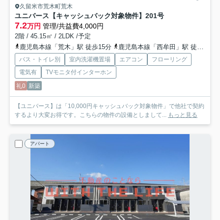
久留米市荒木町荒木
ユニバース【キャッシュバック対象物件】
201号
7.2
万円
管理/共益費4,000円
2階 / 45.15㎡ / 2LDK /予定
鹿児島本線「荒木」駅 徒歩15分
鹿児島本線「西牟田」駅 徒歩33分
バス・トイレ別
室内洗濯機置場
エアコン
フローリング
電気有
TVモニタ付インターホン
礼0
新築
【ユニバース】は「10,000円キャッシュバック対象物件」で他社で契約
するより大変お得です。こちらの物件の設備としまして...
もっと見る
アパート