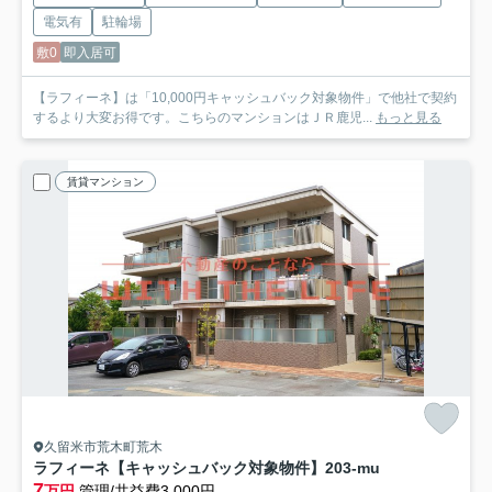
電気有
駐輪場
敷0
即入居可
【ラフィーネ】は「10,000円キャッシュバック対象物件」で他社で契約
するより大変お得です。こちらのマンションはＪＲ鹿児...
もっと見る
賃貸マンション
久留米市荒木町荒木
ラフィーネ【キャッシュバック対象物件】
203-mu
7
万円
管理/共益費3,000円