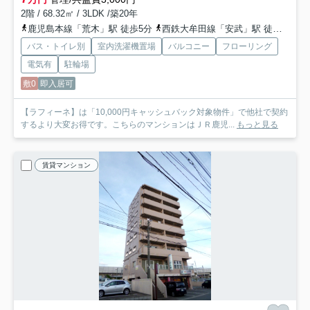
2階 / 68.32㎡ / 3LDK /築20年
鹿児島本線「荒木」駅 徒歩5分
西鉄大牟田線「安武」駅 徒歩28分
バス・トイレ別
室内洗濯機置場
バルコニー
フローリング
電気有
駐輪場
敷0
即入居可
【ラフィーネ】は「10,000円キャッシュバック対象物件」で他社で契約
するより大変お得です。こちらのマンションはＪＲ鹿児...
もっと見る
賃貸マンション