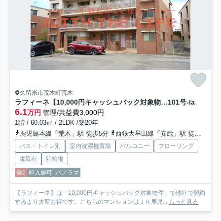
久留米市荒木町荒木
ラフィーネ【10,000円キャッシュバック対象物件】
101号-la
6.1
万円
管理/共益費3,000円
1階 / 60.03㎡ / 2LDK /築20年
鹿児島本線「荒木」駅 徒歩5分
西鉄大牟田線「安武」駅 徒歩28分
バス・トイレ別
室内洗濯機置場
バルコニー
フローリング
電気有
駐輪場
敷0
即入居可
パノラマ
【ラフィーネ】は「10,000円キャッシュバック対象物件」で他社で契約
するより大変お得です。こちらのマンションはＪＲ鹿児...
もっと見る