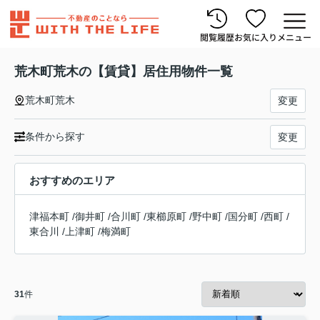
閲覧履歴
お気に入り
メニュー
荒木町荒木の【賃貸】居住用物件一覧
荒木町荒木
変更
条件から探す
変更
おすすめのエリア
津福本町
/
御井町
/
合川町
/
東櫛原町
/
野中町
/
国分町
/
西町
/
東合川
/
上津町
/
梅満町
31
件