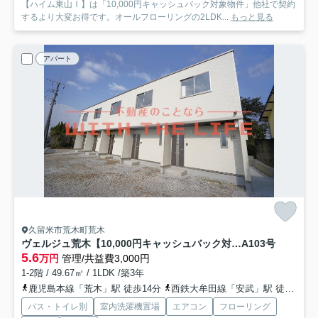
【ハイム東山Ⅰ】は「10,000円キャッシュバック対象物件」他社で契約
するより大変お得です。オールフローリングの2LDK...
もっと見る
アパート
久留米市荒木町荒木
ヴェルジュ荒木【10,000円キャッシュバック対象物件】
A103号
5.6
万円
管理/共益費3,000円
1-2階 / 49.67㎡ / 1LDK /築3年
鹿児島本線「荒木」駅 徒歩14分
西鉄大牟田線「安武」駅 徒歩37分
バス・トイレ別
室内洗濯機置場
エアコン
フローリング