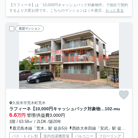
【ラフィーネ】は「10,000円キャッシュバック対象物件」で他社で契約
するより大変お得です。こちらのマンションはＪＲ鹿児...
もっと見る
賃貸マンション
久留米市荒木町荒木
ラフィーネ【10,000円キャッシュバック対象物件】
102-mu
6.6
万円
管理/共益費3,000円
1階 / 63.58㎡ / 2LDK /築20年
鹿児島本線「荒木」駅 徒歩5分
西鉄大牟田線「安武」駅 徒歩28分
バス・トイレ別
室内洗濯機置場
バルコニー
フローリング