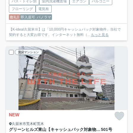
バス・トイレ別
室内洗濯機置場
エアコン
バルコニー
フローリング
電気有
敷礼0
即入居可
パノラマ
【K-ideal久留米Ⅲ】は「10,000円キャッシュバック対象物件」当社で
契約すると大変お得です。インターネット無料（...
もっと見る
賃貸マンション
NEW
久留米市荒木町荒木
グリーンヒルズ東山【キャッシュバック対象物件】
501号