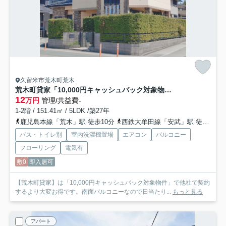
久留米市荒木町荒木
荒木町貸家「10,000円キャッシュバック対象物件」
12
万円
管理/共益費-
1-2階 / 151.41㎡ / 5LDK /築27年
鹿児島本線「荒木」駅 徒歩10分
西鉄大牟田線「安武」駅 徒歩30分
バス・トイレ別
室内洗濯機置場
エアコン
バルコニー
フローリング
電気有
敷0
即入居可
【荒木町貸家】は「10,000円キャッシュバック対象物件」で他社で契約
するより大変お得です。南面バルコニーなので日当たり...
もっと見る
アパート