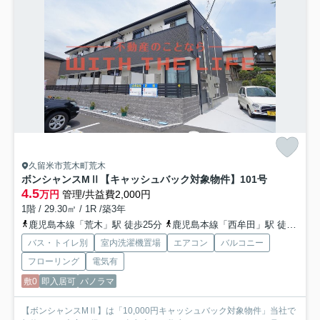
久留米市荒木町荒木
ボンシャンスMⅡ【キャッシュバック対象物件】
101号
4.5
万円
管理/共益費2,000円
1階 / 29.30㎡ / 1R /築3年
鹿児島本線「荒木」駅 徒歩25分
鹿児島本線「西牟田」駅 徒歩36分
バス・トイレ別
室内洗濯機置場
エアコン
バルコニー
フローリング
電気有
敷0
即入居可
パノラマ
【ボンシャンスMⅡ】は「10,000円キャッシュバック対象物件」当社で