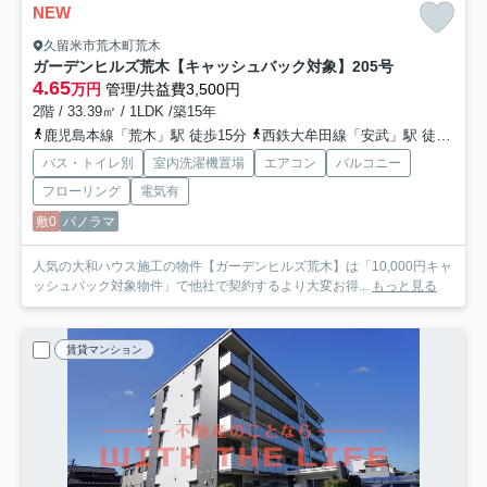
NEW
久留米市荒木町荒木
ガーデンヒルズ荒木【キャッシュバック対象】
205号
4.65
万円
管理/共益費3,500円
2階 / 33.39㎡ / 1LDK /築15年
鹿児島本線「荒木」駅 徒歩15分
西鉄大牟田線「安武」駅 徒歩40分
バス・トイレ別
室内洗濯機置場
エアコン
バルコニー
フローリング
電気有
敷0
パノラマ
人気の大和ハウス施工の物件【ガーデンヒルズ荒木】は「10,000円キャ
ッシュバック対象物件」で他社で契約するより大変お得...
もっと見る
賃貸マンション