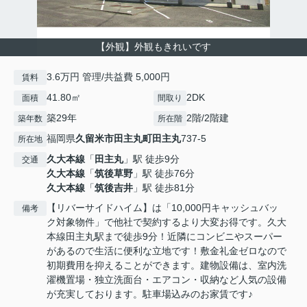
【外観】外観もきれいです
3.6万円 管理/共益費 5,000円
賃料
41.80㎡
2DK
面積
間取り
築29年
2階/2階建
築年数
所在階
福岡県
久留米市
田主丸町田主丸
737-5
所在地
久大本線
「
田主丸
」駅 徒歩9分
交通
久大本線
「
筑後草野
」駅 徒歩76分
久大本線
「
筑後吉井
」駅 徒歩81分
【リバーサイドハイム】は「10,000円キャッシュバッ
備考
ク対象物件」で他社で契約するより大変お得です。久大
本線田主丸駅まで徒歩9分！近隣にコンビニやスーパー
があるので生活に便利な立地です！敷金礼金ゼロなので
初期費用を抑えることができます。建物設備は、室内洗
濯機置場・独立洗面台・エアコン・収納など人気の設備
が充実しております。駐車場込みのお家賃です♪