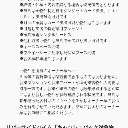
※設備・仕様・内装等異なる場合は現況優先となります
※当店は全物件初期費用クレジットカード決済、Ｌｉｎ
ｅＰａｙ決済対応可能です
※月々の家賃もカード決済可能な物件もございます
※引越し業者の特別割引プレゼント
※家具家電レンタルサービス
※他社取扱い物件も当店で全て取り扱い可能です
※キッズスペース完備
※プライバシーに配慮した個室ブース完備
※お客様駐車場ございます
～物件を所有のオーナー様へ～
久留米の賃貸事情は楽観視できるものではありません。
新築マンションや新築アパートが増え築古物件の需要は
減る一方です。新築や築浅の物件も数年経過すると近隣
にはより新しい物件が多数建設される状況です。当店は
長年培った客付けのノウハウを生かしオーナー様のお悩
みを解消させていただきます。空室にお困りのオーナー
様はお気軽にご相談ください。
リバーサイドハイム【キャッシュバック対象物