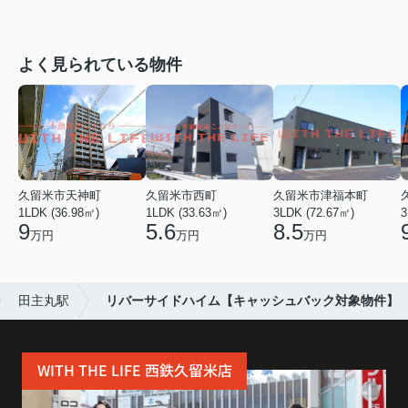
よく見られている物件
久留米市天神町
久留米市西町
久留米市津福本町
1LDK (36.98㎡)
1LDK (33.63㎡)
3LDK (72.67㎡)
3
9
5.6
8.5
万円
万円
万円
田主丸駅
リバーサイドハイム【キャッシュバック対象物件】
WITH THE LIFE 西鉄久留米店