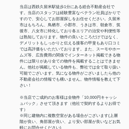
当店は西鉄久留米駅徒歩1分にある総合不動産会社で
す。当店のスタッフは経験豊富なベテラン社員ばかりで
すので、安心してお部屋探しをお任せください。久留米
市はもちろん、鳥栖市、小郡市、うきは市、朝倉市、筑
後市、八女市に特化しており各エリアの治安や利便性等
は熟知しております。物件の良いところだけではなく、
デメリットもしっかりと伝える接客の甲斐もあり口コミ
では高評価をいただいております。また、スーモやホー
ムズ等、広告費用の関係でインターネット掲載できる物
件には限りがあり全ての物件を掲載することはできませ
ん。他社が掲載している物件も、弊社では全て取り扱い
可能でございます。気になる物件がございましたら他の
不動産会社の情報でも構いません。物件情報を教えて下
さい！
※当店でご成約のお客様は全物件「10,000円キャッシ
ュバック」させて頂きます（他社で契約するよりお得で
す）
※同じ建物内に複数空室がある場合がございます(上層
階が良い、角部屋が良い、より安い部屋が良いなどお気
軽にお問合せください)