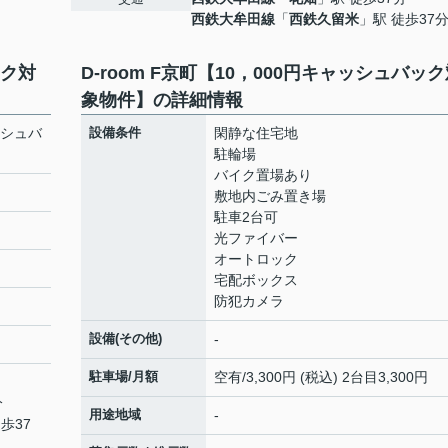
西鉄大牟田線
「
西鉄久留米
」駅 徒歩37
ック対
D-room F京町【10，000円キャッシュバッ
象物件】の詳細情報
ッシュバ
設備条件
閑静な住宅地
駐輪場
バイク置場あり
敷地内ごみ置き場
駐車2台可
光ファイバー
オートロック
宅配ボックス
防犯カメラ
設備(その他)
-
駐車場/月額
空有/3,300円 (税込) 2台目3,300円
分
用途地域
-
歩37