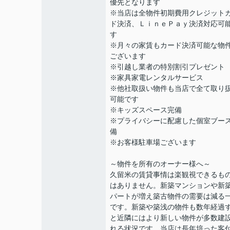
優先となります
※当店は全物件初期費用クレジット
ド決済、ＬｉｎｅＰａｙ決済対応可
す
※月々の家賃もカード決済可能な物
ございます
※引越し業者の特別割引プレゼント
※家具家電レンタルサービス
※他社取扱い物件も当店で全て取り
可能です
※キッズスペース完備
※プライバシーに配慮した個室ブー
備
※お客様駐車場ございます
～物件を所有のオーナー様へ～
久留米の賃貸事情は楽観視できるも
はありません。新築マンションや新
パートが増え築古物件の需要は減る
です。新築や築浅の物件も数年経過
と近隣にはより新しい物件が多数建
れる状況です。当店は長年培った客