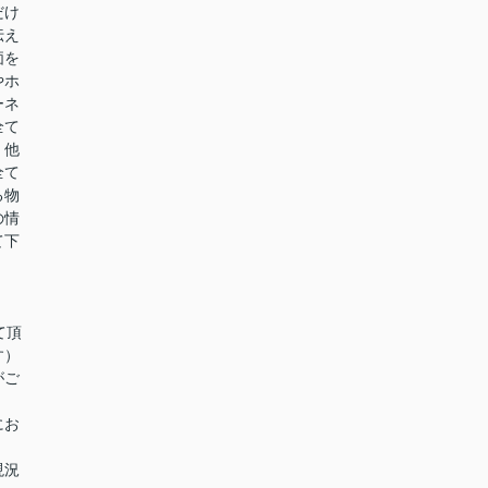
だけ
伝え
価を
やホ
ーネ
全て
。他
全て
る物
の情
て下
て頂
す）
がご
にお
現況