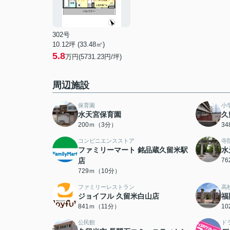
302号
10.12坪 (33.48㎡)
5.8
万円(5731.23円/坪)
周辺施設
保育園
小
水天宮保育園
久
200ｍ（3分）
3
コンビニエンスストア
寺
ファミリーマート 銘品蔵久留米駅
水
店
7
729ｍ（10分）
ファミリーレストラン
高
ジョイフル 久留米白山店
福
841ｍ（11分）
1
公民館
ド