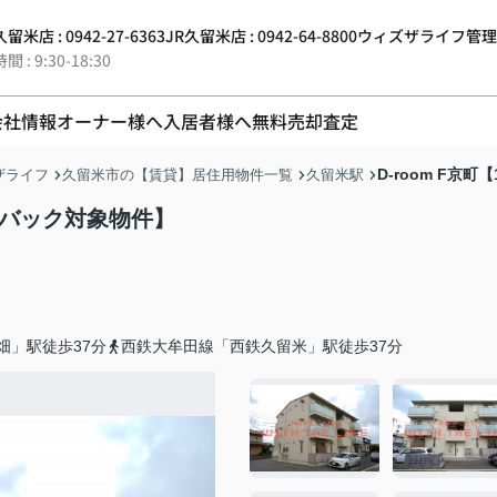
留米店 : 0942-27-6363
JR久留米店 : 0942-64-8800
ウィズザライフ管理 : 0
 : 9:30-18:30
会社情報
オーナー様へ
入居者様へ
無料売却査定
D-room F京
ザライフ
久留米市の【賃貸】居住用物件一覧
久留米駅
シュバック対象物件】
畑」駅徒歩37分
西鉄大牟田線「西鉄久留米」駅徒歩37分