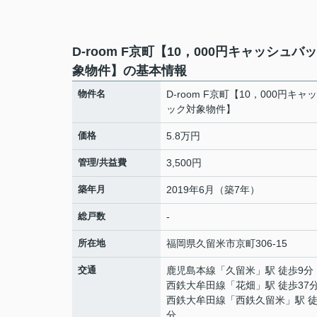
D-room F京町【10，000円キャッシュバ
象物件】の基本情報
物件名
D-room F京町【10，000円キャ
ック対象物件】
価格
5.8万円
管理/共益費
3,500円
築年月
2019年6月（築7年）
総戸数
-
所在地
福岡県
久留米市
京町
306-15
交通
鹿児島本線
「
久留米
」駅 徒歩9分
西鉄大牟田線
「
花畑
」駅 徒歩37
西鉄大牟田線
「
西鉄久留米
」駅 徒
分