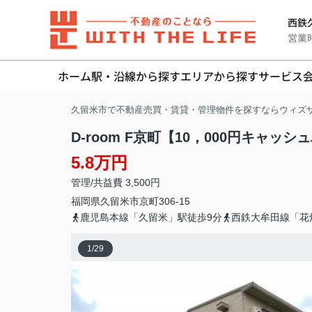
西鉄久
営業時間
ホーム
駅・沿線から探す
エリアから探す
サービス
久留米市で不動産売買・賃貸・管理物件を探すならウィズ
D-room F京町【10，000円キャッ
5.8万円
管理/共益費 3,500円
福岡県
久留米市
京町
306-15
鹿児島本線「久留米」駅徒歩9分
西鉄大牟田線「花
1
/
29