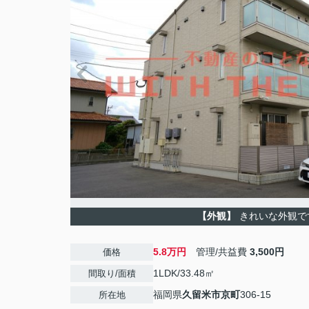
【外観】
きれいな外観で
5.8万円
管理/共益費
3,500円
価格
1LDK/33.48㎡
間取り/面積
福岡県
久留米市
京町
306-15
所在地