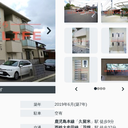
す
2019年6月(築7年)
築年
空有
駐車
鹿児島本線
「
久留米
」駅 徒歩9分
西鉄大牟田線
「
花畑
」駅 徒歩37分
交通