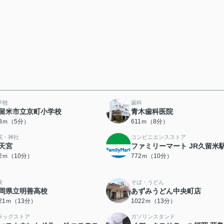
学校
歯科
留米市立京町小学校
青木歯科医院
48ｍ（5分）
611ｍ（8分）
院・神社
コンビニエンスストア
天宮
ファミリーマート JR久留米
62ｍ（10分）
772ｍ（10分）
校
そば・うどん
岡県立明善高校
あずみうどん中央町店
021ｍ（13分）
1022ｍ（13分）
ラッグストア
ガソリンスタンド