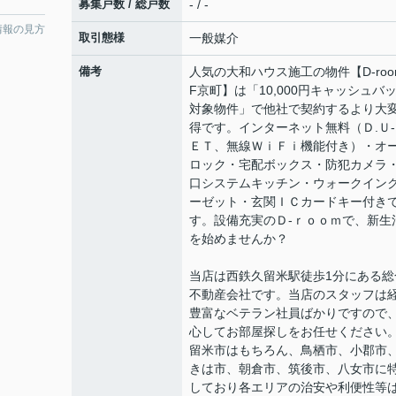
募集戸数 / 総戸数
- / -
情報の見方
取引態様
一般媒介
備考
人気の大和ハウス施工の物件【D-roo
F京町】は「10,000円キャッシュバ
対象物件」で他社で契約するより大
得です。インターネット無料（Ｄ.Ｕ-
ＥＴ、無線ＷｉＦｉ機能付き）・オ
ロック・宅配ボックス・防犯カメラ
口システムキッチン・ウォークイン
ーゼット・玄関ＩＣカードキー付き
す。設備充実のＤ-ｒｏｏｍで、新生
を始めませんか？
当店は西鉄久留米駅徒歩1分にある総
不動産会社です。当店のスタッフは
豊富なベテラン社員ばかりですので
心してお部屋探しをお任せください
留米市はもちろん、鳥栖市、小郡市
きは市、朝倉市、筑後市、八女市に
しており各エリアの治安や利便性等