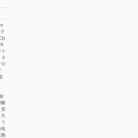
m
ック
変お
Ｎ
ート
・３
クロ
で
活
合
経験
、安
。久
、う
特化
は熟