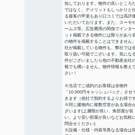
知しております。物件の良いところ
ではなく、デメリットもしっかりと
る接客の甲斐もあり口コミでは高評
いただいております。また、スーモ
ームズ等、広告費用の関係でインタ
ット掲載できる物件には限りがあり
の物件を掲載することはできません
社が掲載している物件も、弊社では
取り扱い可能でございます。気にな
件がございましたら他の不動産会社
報でも構いません。物件情報を教え
さい！
※当店でご成約のお客様は全物件
「10,000円キャッシュバック」させ
きます（他社で契約するよりお得で
※同じ建物内に複数空室がある場合
ざいます(上層階が良い、角部屋が良
い、より安い部屋が良いなどお気軽
問合せください)
※設備・仕様・内装等異なる場合は