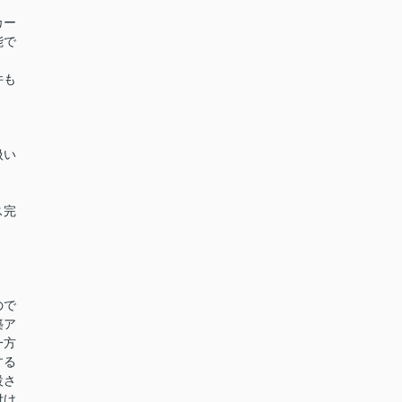
カー
能で
件も
扱い
ス完
ので
築ア
一方
する
設さ
付け