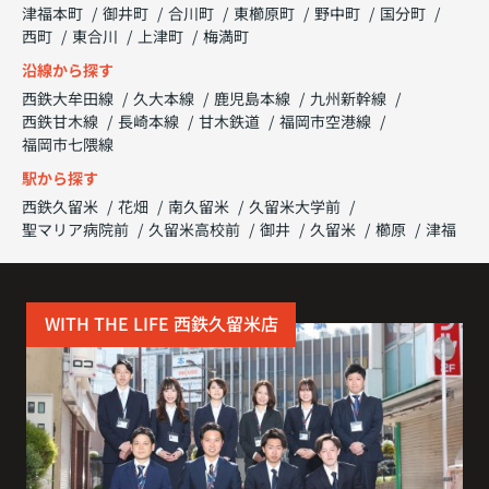
津福本町
御井町
合川町
東櫛原町
野中町
国分町
西町
東合川
上津町
梅満町
沿線から探す
西鉄大牟田線
久大本線
鹿児島本線
九州新幹線
西鉄甘木線
長崎本線
甘木鉄道
福岡市空港線
福岡市七隈線
駅から探す
西鉄久留米
花畑
南久留米
久留米大学前
聖マリア病院前
久留米高校前
御井
久留米
櫛原
津福
WITH THE LIFE 西鉄久留米店