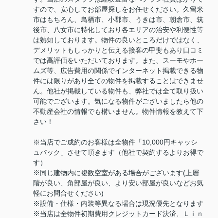
すので、安心してお部屋探しをお任せください。久留米
市はもちろん、鳥栖市、小郡市、うきは市、朝倉市、筑
後市、八女市に特化しており各エリアの治安や利便性等
は熟知しております。物件の良いところだけではなく、
デメリットもしっかりと伝える接客の甲斐もあり口コミ
では高評価をいただいております。また、スーモやホー
ムズ等、広告費用の関係でインターネット掲載できる物
件には限りがあり全ての物件を掲載することはできませ
ん。他社が掲載している物件も、弊社では全て取り扱い
可能でございます。気になる物件がございましたら他の
不動産会社の情報でも構いません。物件情報を教えて下
さい！
※当店でご成約のお客様は全物件「10,000円キャッシ
ュバック」させて頂きます（他社で契約するよりお得で
す）
※同じ建物内に複数空室がある場合がございます(上層
階が良い、角部屋が良い、より安い部屋が良いなどお気
軽にお問合せください)
※設備・仕様・内装等異なる場合は現況優先となります
※当店は全物件初期費用クレジットカード決済、Ｌｉｎ