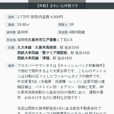
【外観】きれいな外観です
2.7万円 管理/共益費 4,000円
賃料
19.80㎡
1R
面積
間取り
築38年
4階/5階建
築年数
所在階
福岡県
久留米市
江戸屋敷
１丁目1-5
所在地
久大本線
「
久留米高校前
」駅 徒歩10分
交通
西鉄大牟田線
「
聖マリア病院前
」駅 徒歩14分
西鉄大牟田線
「
津福
」駅 徒歩18分
プロスパーヤマシタⅡは【キャッシュバック対象物件】
備考
で他社で契約するより大変お得です。こちらのマンショ
ンは12帖の広々としたワンルームタイプの物件です。
中古家電3点（冷蔵庫・洗濯機・レンジ）設置可能☆建
物設備は、バストイレ別・エアコン・収納と充実。JR
久留米高校前駅から徒歩10分の場所にあり、通勤や通
学、お出かけするのに便利な立地です！
当店は西鉄久留米駅徒歩1分にある総合不動産会社で
す。当店のスタッフは経験豊富なベテラン社員ばかりで