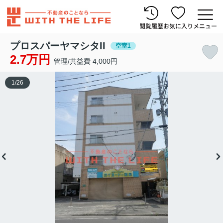
閲覧履歴
お気に入り
メニュー
プロスパーヤマシタII
空室1
2.7万円
管理/共益費 4,000円
1
/
26