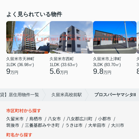
よく見られている物件
久留米市天神町
久留米市西町
久留米市上津町
1LDK (36.98㎡)
1LDK (33.63㎡)
3LDK (83.70㎡)
3
9
5.6
9.8
万円
万円
万円
貸】居住用物件一覧
久留米高校前駅
プロスパーヤマシタII
市区町村から探す
久留米市
鳥栖市
八女市
八女郡広川町
小郡市
筑後市
三養基郡みやき町
うきは市
大牟田市
大川市
町名から探す