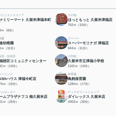
ンビニエンスストア
その他
ァミリーマート 久留米津福本町
ほっともっと 久留米津福店
762ｍ（10分）
69ｍ（8分）
稚園
スーパー
進幼稚園
スーパーモリナガ 津福店
36ｍ（11分）
843ｍ（11分）
役所・区役所
小学校
福校区コミュニティセンター
久留米市立津福小学校
082ｍ（14分）
1102ｍ（14分）
リーニング
保育園
ASHハウス 津福今町店
鳥飼保育園
274ｍ（16分）
1284ｍ（17分）
ームセンター
ディスカウントショップ
ームプラザナフコ 南久留米店
ダイレックス 久留米店
001ｍ（26分）
2003ｍ（26分）