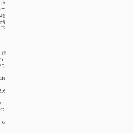
。他
全て
る物
の情
て下
て頂
す）
がご
にお
現況
カー
能で
件も