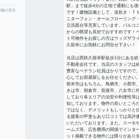
駅」まで徒歩4分の立地で通勤にも便
情報の見方
です！建物設備として、追炊き・Ｔ
ニターフォン・オールフローリング
立洗面台等充実しています。バルコ
からの眺望も良好でおすすめです！
ト可物件をお探しの方はウィズザラ
久留米にお気軽にお問合せ下さい！
当店は西鉄久留米駅徒歩1分にある総
不動産会社です。当店のスタッフは
豊富なベテラン社員ばかりですので
心してお部屋探しをお任せください
留米市はもちろん、鳥栖市、小郡市
きは市、朝倉市、筑後市、八女市に
しており各エリアの治安や利便性等
知しております。物件の良いところ
ではなく、デメリットもしっかりと
る接客の甲斐もあり口コミでは高評
いただいております。また、スーモ
ームズ等、広告費用の関係でインタ
ット掲載できる物件には限りがあり