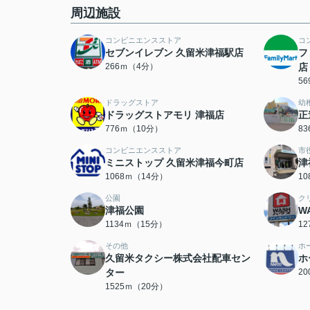
周辺施設
コンビニエンスストア
コ
セブンイレブン 久留米津福駅店
フ
266ｍ（4分）
店
5
ドラッグストア
幼
ドラッグストアモリ 津福店
正
776ｍ（10分）
8
コンビニエンスストア
市
ミニストップ 久留米津福今町店
津
1068ｍ（14分）
1
公園
ク
津福公園
W
1134ｍ（15分）
1
その他
ホ
久留米タクシー株式会社配車セン
ホ
ター
2
1525ｍ（20分）