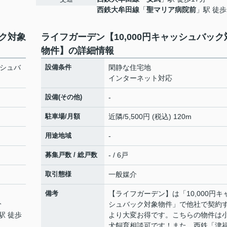
西鉄大牟田線
「
聖マリア病院前
」駅 徒歩
ック対象
ライフガーデン【10,000円キャッシュバック
物件】の詳細情報
ッシュバ
設備条件
閑静な住宅地
インターネット対応
設備(その他)
-
駐車場/月額
近隣/5,500円 (税込) 120m
用途地域
-
募集戸数 / 総戸数
- / 6戸
取引態様
一般媒介
備考
【ライフガーデン】は「10,000円キ
分
シュバック対象物件」で他社で契約
駅 徒歩
より大変お得です。こちらの物件は
犬飼育相談可です！また、西鉄「津