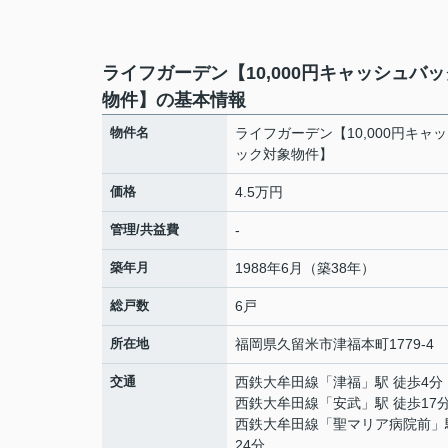
ライフガーデン【10,000円キャッシュバ
物件】の基本情報
物件名
ライフガーデン【10,000円キャ
ック対象物件】
価格
4.5万円
管理/共益費
-
築年月
1988年6月（築38年）
総戸数
6戸
所在地
福岡県
久留米市
津福本町
1779-4
交通
西鉄大牟田線
「
津福
」駅 徒歩4分
西鉄大牟田線
「
安武
」駅 徒歩17
西鉄大牟田線
「
聖マリア病院前
」
24分