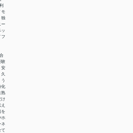
利
Ｖモ
・独
ニー
ペッ
イフ
合
経験
、安
。久
、う
特化
は熟
だけ
伝え
価を
やホ
ーネ
全て