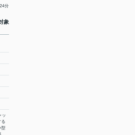
24分
対象
ャッ
する
小型
福