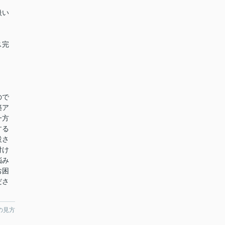
扱い
ス完
ので
築ア
一方
する
設さ
付け
悩み
お困
ださ
の見方