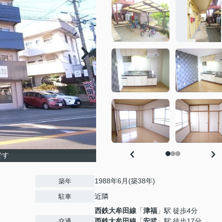
です
1988年6月(築38年)
築年
近隣
駐車
西鉄大牟田線
「
津福
」駅 徒歩4分
西鉄大牟田線
「
安武
」駅 徒歩17分
交通