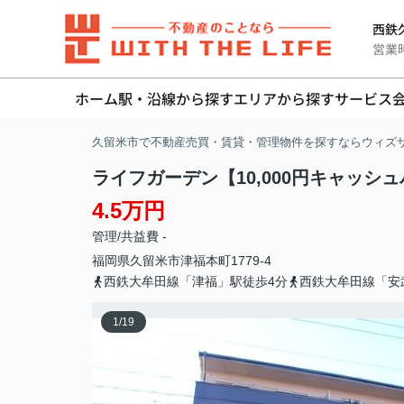
西鉄久
営業時間
ホーム
駅・沿線から探す
エリアから探す
サービス
久留米市で不動産売買・賃貸・管理物件を探すならウィズ
ライフガーデン【10,000円キャッシ
4.5万円
管理/共益費 -
福岡県
久留米市
津福本町
1779-4
西鉄大牟田線「津福」駅徒歩4分
西鉄大牟田線「安
1
/
19