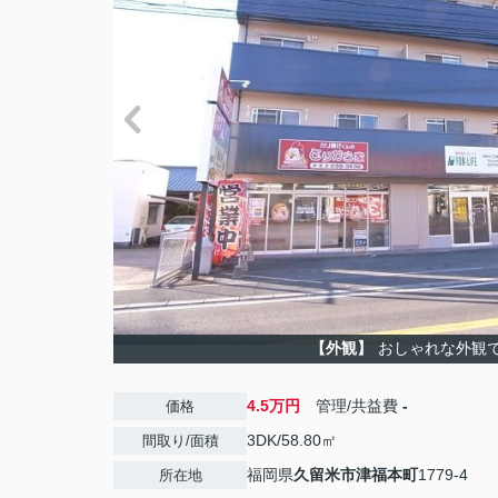
【外観】
おしゃれな外観
4.5万円
管理/共益費
-
価格
3DK/58.80㎡
間取り/面積
福岡県
久留米市
津福本町
1779-4
所在地