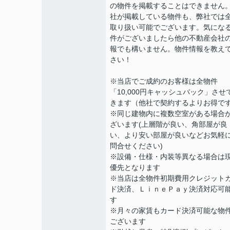
の物件を掲載することはできません
社が掲載している物件も、弊社では
取り扱い可能でございます。気にな
件がございましたら他の不動産会社
報でも構いません。物件情報を教え
さい！
※当店でご成約のお客様は全物件
「10,000円キャッシュバック」させ
きます（他社で契約するよりお得で
※同じ建物内に複数空室がある場合
ざいます(上層階が良い、角部屋が良
い、より安い部屋が良いなどお気軽
問合せください)
※設備・仕様・内装等異なる場合は
優先となります
※当店は全物件初期費用クレジット
ド決済、ＬｉｎｅＰａｙ決済対応可
す
※月々の家賃もカード決済可能な物
ございます