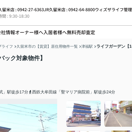
留米店 : 0942-27-6363
JR久留米店 : 0942-64-8800
ウィズザライフ管理 : 0
 : 9:30-18:30
会社情報
オーナー様へ
入居者様へ
無料売却査定
ライフガーデン【1
ザライフ
久留米市の【賃貸】居住用物件一覧
津福駅
ュバック対象物件】
武」駅徒歩17分
西鉄大牟田線「聖マリア病院前」駅徒歩24分