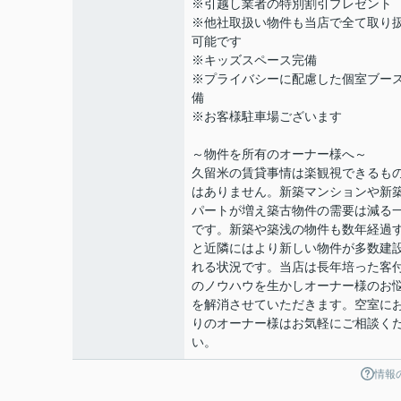
※引越し業者の特別割引プレゼント
※他社取扱い物件も当店で全て取り
可能です
※キッズスペース完備
※プライバシーに配慮した個室ブー
備
※お客様駐車場ございます
～物件を所有のオーナー様へ～
久留米の賃貸事情は楽観視できるも
はありません。新築マンションや新
パートが増え築古物件の需要は減る
です。新築や築浅の物件も数年経過
と近隣にはより新しい物件が多数建
れる状況です。当店は長年培った客
のノウハウを生かしオーナー様のお
を解消させていただきます。空室に
りのオーナー様はお気軽にご相談く
い。
情報