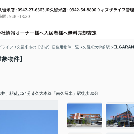
留米店 : 0942-27-6363
JR久留米店 : 0942-64-8800
ウィズザライフ管理 : 0
 : 9:30-18:30
会社情報
オーナー様へ
入居者様へ
無料売却査定
ELGAR
ザライフ
久留米市の【賃貸】居住用物件一覧
久留米大学前駅
対象物件】
井」駅徒歩24分
久大本線「南久留米」駅徒歩30分