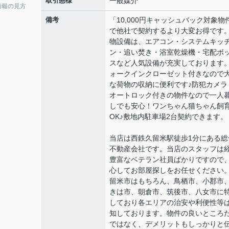
取引態様
一般媒介
情報の見方
備考
「10,000円キャッシュバック対象物
で他社で契約するより大変お得です
物設備は、エアコン・システムキッ
ン・追い焚き・浴室乾燥機・宅配ボ
スなど人気設備が充実しております
ォークインクローゼット付きなので
な荷物の収納に便利です♪防犯カメラ
オートロック付きの物件なので一人
しでも安心！ワンちゃん猫ちゃん飼
OK♪敷地内駐車場2台契約できます。
当店は西鉄久留米駅徒歩1分にある総
不動産会社です。当店のスタッフは
豊富なベテラン社員ばかりですので
心してお部屋探しをお任せください
留米市はもちろん、鳥栖市、小郡市
きは市、朝倉市、筑後市、八女市に
しており各エリアの治安や利便性等
知しております。物件の良いところ
ではなく、デメリットもしっかりと