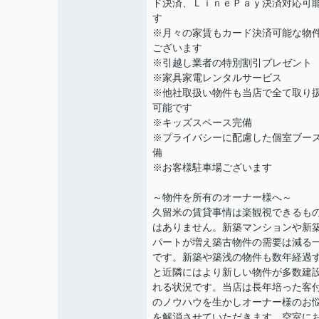
ド決済、ＬｉｎｅＰａｙ決済対応可
す
※月々の家賃もカード決済可能な物
ございます
※引越し業者の特別割引プレゼント
※家具家電レンタルサービス
※他社取扱い物件も当店で全て取り
可能です
※キッズスペース完備
※プライバシーに配慮した個室ブー
備
※お客様駐車場ございます
～物件を所有のオーナー様へ～
久留米の賃貸事情は楽観視できるも
はありません。新築マンションや新
パートが増え築古物件の需要は減る
です。新築や築浅の物件も数年経過
と近隣にはより新しい物件が多数建
れる状況です。当店は長年培った客
のノウハウを生かしオーナー様のお
を解消させていただきます。空室に