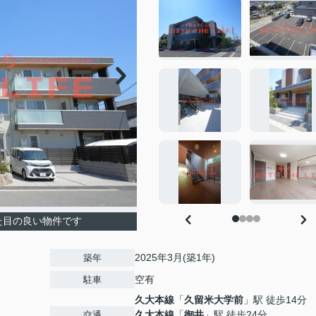
た目の良い物件です
2025年3月(築1年)
築年
空有
駐車
久大本線
「
久留米大学前
」駅 徒歩14分
久大本線
「
御井
」駅 徒歩24分
交通