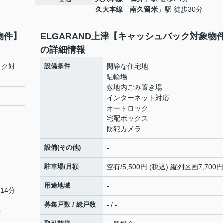
久大本線
「
南久留米
」駅 徒歩30分
物件】
ELGARAND上津【キャッシュバック対象物
の詳細情報
ック対
設備条件
閑静な住宅地
駐輪場
敷地内ごみ置き場
インターネット対応
オートロック
宅配ボックス
防犯カメラ
設備(その他)
-
駐車場/月額
空有/5,500円 (税込) 縦列区画7,700円
用途地域
-
14分
募集戸数 / 総戸数
- / -
分