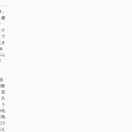
件」
。建
チ
ック
。ウ
大き
＆
暮ら
育
合
経験
、安
。久
、う
特化
は熟
だけ
伝え