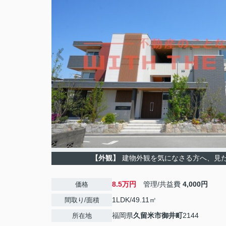
【外観】
建物外観を気になさる方へ、見
8.5万円
管理/共益費
4,000円
価格
1LDK/49.11㎡
間取り/面積
福岡県
久留米市
御井町
2144
所在地