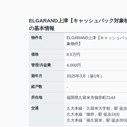
ELGARAND上津【キャッシュバック対象
の基本情報
物件名
ELGARAND上津【キャッシュバ
象物件】
価格
8.5万円
管理/共益費
4,000円
築年月
2025年3月（築1年）
総戸数
-
所在地
福岡県
久留米市
御井町
2144
交通
久大本線
「
久留米大学前
」駅 徒歩
久大本線
「
御井
」駅 徒歩24分
久大本線
「
南久留米
」駅 徒歩30