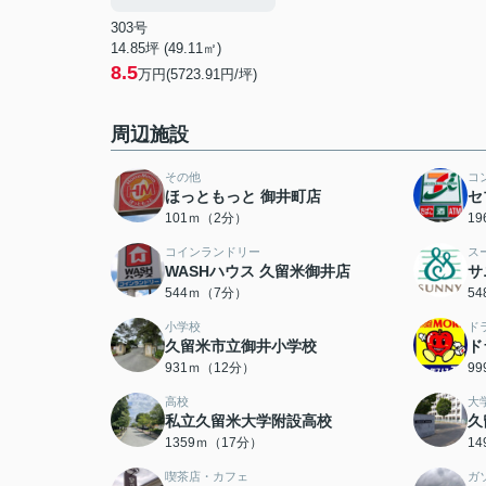
303号
14.85坪 (49.11㎡)
8.5
万円(5723.91円/坪)
周辺施設
その他
コ
ほっともっと 御井町店
セ
101ｍ（2分）
1
コインランドリー
ス
WASHハウス 久留米御井店
サ
544ｍ（7分）
5
小学校
ド
久留米市立御井小学校
ド
931ｍ（12分）
9
高校
大
私立久留米大学附設高校
久
1359ｍ（17分）
1
喫茶店・カフェ
ガ