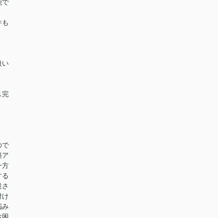
能で
件も
扱い
ス完
ので
築ア
一方
する
設さ
付け
悩み
お困