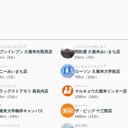
ンビニエンスストア
ショッピングセンター
ブンイレブン 久留米矢取西店
西松屋 久留米みいまち店
96ｍ（3分）
532ｍ（7分）
ーパー
コンビニエンスストア
ニーみいまち店
ローソン 久留米大学前店
48ｍ（7分）
765ｍ（10分）
ラッグストア
スーパー
ラッグストアモリ 高良内店
マルキョウ久留米インター店
99ｍ（13分）
1280ｍ（16分）
学
スーパー
留米大学御井キャンパス
ザ・ビッグ 十三部店
498ｍ（19分）
1668ｍ（21分）
ソリンスタンド
総合病院