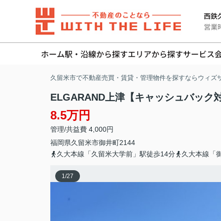
西鉄久
営業時間
ホーム
駅・沿線から探す
エリアから探す
サービス
久留米市で不動産売買・賃貸・管理物件を探すならウィズ
ELGARAND上津【キャッシュバック
8.5万円
管理/共益費 4,000円
福岡県
久留米市
御井町
2144
久大本線「久留米大学前」駅徒歩14分
久大本線「御
1
/
27