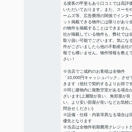
る接客の甲斐もあり口コミでは高評
いただいております。また、スーモ
ームズ等、広告費用の関係でインタ
ット掲載できる物件には限りがあり
の物件を掲載することはできません
社が掲載している物件も、弊社では
取り扱い可能でございます。気にな
件がございましたら他の不動産会社
報でも構いません。物件情報を教え
さい！
※当店でご成約のお客様は全物件
「10,000円キャッシュバック」させ
きます（他社で契約するよりお得で
※同じ建物内に複数空室がある場合
ざいます(上層階が良い、角部屋が良
い、より安い部屋が良いなどお気軽
問合せください)
※設備・仕様・内装等異なる場合は
優先となります
※当店は全物件初期費用クレジット