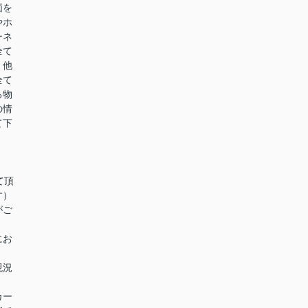
価を
やホ
ーネ
全て
。他
全て
る物
の情
て下
て頂
す）
がご
にお
現況
カー