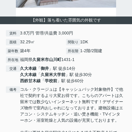
【外観】落ち着いた雰囲気の外観です
3.8万円 管理/共益費 3,000円
賃料
32.29㎡
1DK
面積
間取り
築4年
1-2階/2階建
築年数
所在階
福岡県
久留米市
山川町
1431-1
所在地
久大本線
「
御井
」駅 徒歩14分
交通
久大本線
「
久留米大学前
」駅 徒歩30分
西鉄甘木線
「
学校前
」駅 徒歩60分
コル・クラージュは【キャッシュバック対象物件】で他
備考
社で契約するより大変お得です。こちらのアパートは久
留米では数少ないインターネット無料です！デザイナー
ズ物件で室内おしゃれになっております。建物設備はエ
アコン・システムキッチン・追い焚き機能・TVインタ
ーホン・浴室乾燥と人気の設備が充実しております。