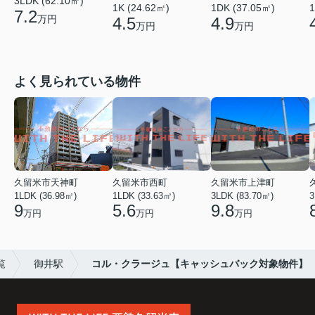
3LDK (62.10㎡)
1K (24.62㎡)
1DK (37.05㎡)
1
7.2
万円
4.5
4.9
万円
万円
よく見られている物件
久留米市天神町
久留米市西町
久留米市上津町
1LDK (36.98㎡)
1LDK (33.63㎡)
3LDK (83.70㎡)
3
9
5.6
9.8
万円
万円
万円
覧
御井駅
コル・クラージュ【キャッシュバック対象物件】