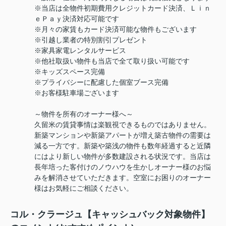
※当店は全物件初期費用クレジットカード決済、Ｌｉｎ
ｅＰａｙ決済対応可能です
※月々の家賃もカード決済可能な物件もございます
※引越し業者の特別割引プレゼント
※家具家電レンタルサービス
※他社取扱い物件も当店で全て取り扱い可能です
※キッズスペース完備
※プライバシーに配慮した個室ブース完備
※お客様駐車場ございます
～物件を所有のオーナー様へ～
久留米の賃貸事情は楽観視できるものではありません。
新築マンションや新築アパートが増え築古物件の需要は
減る一方です。新築や築浅の物件も数年経過すると近隣
にはより新しい物件が多数建設される状況です。当店は
長年培った客付けのノウハウを生かしオーナー様のお悩
みを解消させていただきます。空室にお困りのオーナー
様はお気軽にご相談ください。
コル・クラージュ【キャッシュバック対象物件】