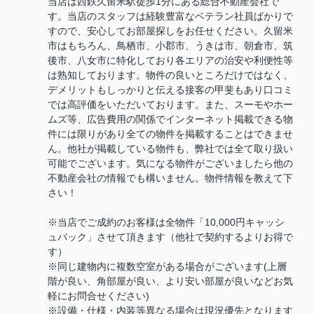
当店は西鉄久留米駅徒歩1分にある総合不動産会社で
す。当店のスタッフは経験豊富なベテラン社員ばかりで
すので、安心してお部屋探しをお任せください。久留米
市はもちろん、鳥栖市、小郡市、うきは市、朝倉市、筑
後市、八女市に特化しており各エリアの治安や利便性等
は熟知しております。物件の良いところだけではなく、
デメリットもしっかりと伝える接客の甲斐もあり口コミ
では高評価をいただいております。また、スーモやホー
ムズ等、広告費用の関係でインターネット掲載できる物
件には限りがあり全ての物件を掲載することはできませ
ん。他社が掲載している物件も、弊社では全て取り扱い
可能でございます。気になる物件がございましたら他の
不動産会社の情報でも構いません。物件情報を教えて下
さい！
※当店でご成約のお客様は全物件「10,000円キャッシ
ュバック」させて頂きます（他社で契約するよりお得で
す）
※同じ建物内に複数空室がある場合がございます(上層
階が良い、角部屋が良い、より安い部屋が良いなどお気
軽にお問合せください)
※設備・仕様・内装等異なる場合は現況優先となります