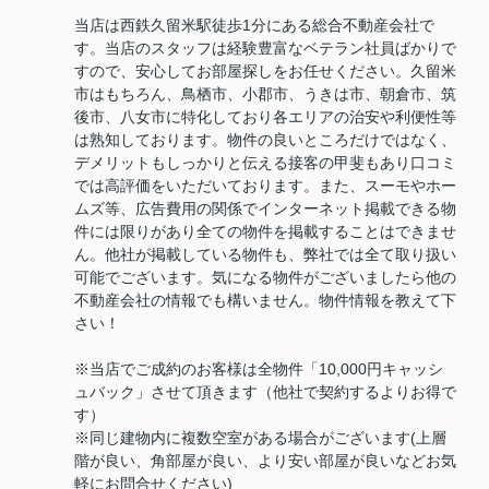
当店は西鉄久留米駅徒歩1分にある総合不動産会社で
す。当店のスタッフは経験豊富なベテラン社員ばかりで
すので、安心してお部屋探しをお任せください。久留米
市はもちろん、鳥栖市、小郡市、うきは市、朝倉市、筑
後市、八女市に特化しており各エリアの治安や利便性等
は熟知しております。物件の良いところだけではなく、
デメリットもしっかりと伝える接客の甲斐もあり口コミ
では高評価をいただいております。また、スーモやホー
ムズ等、広告費用の関係でインターネット掲載できる物
件には限りがあり全ての物件を掲載することはできませ
ん。他社が掲載している物件も、弊社では全て取り扱い
可能でございます。気になる物件がございましたら他の
不動産会社の情報でも構いません。物件情報を教えて下
さい！
※当店でご成約のお客様は全物件「10,000円キャッシ
ュバック」させて頂きます（他社で契約するよりお得で
す）
※同じ建物内に複数空室がある場合がございます(上層
階が良い、角部屋が良い、より安い部屋が良いなどお気
軽にお問合せください)