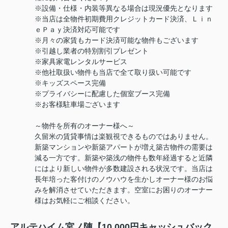
※設備・仕様・内装等異なる場合は現況優先となります
※当店は全物件初期費用クレジットカード決済、Ｌｉｎ
ｅＰａｙ決済対応可能です
※月々の家賃もカード決済可能な物件もございます
※引越し業者の特別割引プレゼント
※家具家電レンタルサービス
※他社取扱い物件も当店で全て取り扱い可能です
※キッズスペース完備
※プライバシーに配慮した個室ブース完備
※お客様駐車場ございます
～物件を所有のオーナー様へ～
久留米の賃貸事情は楽観視できるものではありません。
新築マンションや新築アパートが増え築古物件の需要は
減る一方です。新築や築浅の物件も数年経過すると近隣
にはより新しい物件が多数建設される状況です。当店は
長年培った客付けのノウハウを生かしオーナー様のお悩
みを解消させていただきます。空室にお困りのオーナー
様はお気軽にご相談ください。
アルテハイム宮ノ陣【10,000円キャッシュバック