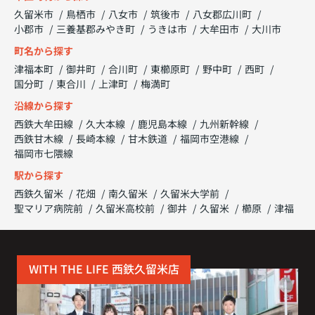
久留米市
鳥栖市
八女市
筑後市
八女郡広川町
小郡市
三養基郡みやき町
うきは市
大牟田市
大川市
町名から探す
津福本町
御井町
合川町
東櫛原町
野中町
西町
国分町
東合川
上津町
梅満町
沿線から探す
西鉄大牟田線
久大本線
鹿児島本線
九州新幹線
西鉄甘木線
長崎本線
甘木鉄道
福岡市空港線
福岡市七隈線
駅から探す
西鉄久留米
花畑
南久留米
久留米大学前
聖マリア病院前
久留米高校前
御井
久留米
櫛原
津福
WITH THE LIFE 西鉄久留米店