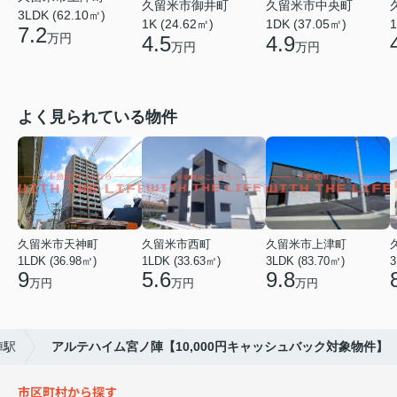
久留米市御井町
久留米市中央町
3LDK (62.10㎡)
1K (24.62㎡)
1DK (37.05㎡)
1
7.2
万円
4.5
4.9
万円
万円
よく見られている物件
久留米市天神町
久留米市西町
久留米市上津町
1LDK (36.98㎡)
1LDK (33.63㎡)
3LDK (83.70㎡)
3
9
5.6
9.8
万円
万円
万円
陣駅
アルテハイム宮ノ陣【10,000円キャッシュバック対象物件】
市区町村から探す