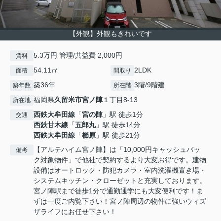
【外観】外観もきれいです
5.3万円 管理/共益費 2,000円
賃料
54.11㎡
2LDK
面積
間取り
築36年
3階/9階建
築年数
所在階
福岡県
久留米市
宮ノ陣
１丁目8-13
所在地
西鉄大牟田線
「
宮の陣
」駅 徒歩1分
交通
西鉄甘木線
「
五郎丸
」駅 徒歩14分
西鉄大牟田線
「
櫛原
」駅 徒歩21分
【アルテハイム宮ノ陣】は「10,000円キャッシュバッ
備考
ク対象物件」で他社で契約するより大変お得です。建物
設備はオートロック・防犯カメラ・室内洗濯機置き場・
システムキッチン・クローゼットと充実しております。
宮ノ陣駅まで徒歩1分で通勤通学にも大変便利です！ま
ずは一度ご内覧下さい！宮ノ陣周辺の物件に強いウィズ
ザライフにお任せ下さい！