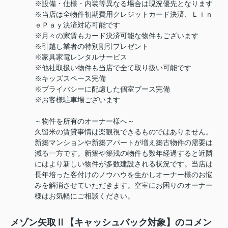
※設備・仕様・内装等異なる場合は現況優先となります
※当店は全物件初期費用クレジットカード決済、Ｌｉｎ
ｅＰａｙ決済対応可能です
※月々の家賃もカード決済可能な物件もございます
※引越し業者の特別割引プレゼント
※家具家電レンタルサービス
※他社取扱い物件も当店で全て取り扱い可能です
※キッズスペース完備
※プライバシーに配慮した個室ブース完備
※お客様駐車場ございます
～物件を所有のオーナー様へ～
久留米の賃貸事情は楽観視できるものではありません。
新築マンションや新築アパートが増え築古物件の需要は
減る一方です。新築や築浅の物件も数年経過すると近隣
にはより新しい物件が多数建設される状況です。当店は
長年培った客付けのノウハウを生かしオーナー様のお悩
みを解消させていただきます。空室にお困りのオーナー
様はお気軽にご相談ください。
メゾン矢取Ⅱ【キャッシュバック対象】のコメン