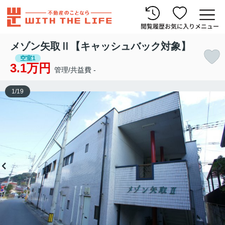
閲覧履歴
お気に入り
メニュー
メゾン矢取Ⅱ【キャッシュバック対象】
空室1
3.1万円
管理/共益費 -
1
/
19