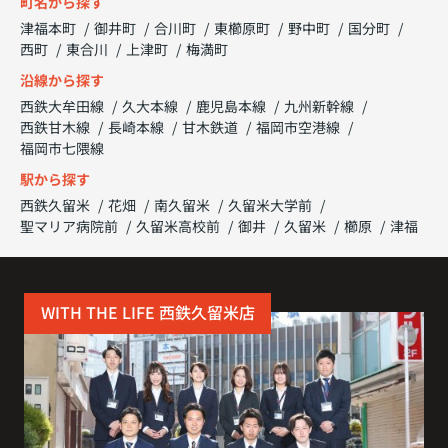
町名から探す
津福本町
御井町
合川町
東櫛原町
野中町
国分町
西町
東合川
上津町
梅満町
沿線から探す
西鉄大牟田線
久大本線
鹿児島本線
九州新幹線
西鉄甘木線
長崎本線
甘木鉄道
福岡市空港線
福岡市七隈線
駅から探す
西鉄久留米
花畑
南久留米
久留米大学前
聖マリア病院前
久留米高校前
御井
久留米
櫛原
津福
WITH THE LIFE 西鉄久留米店