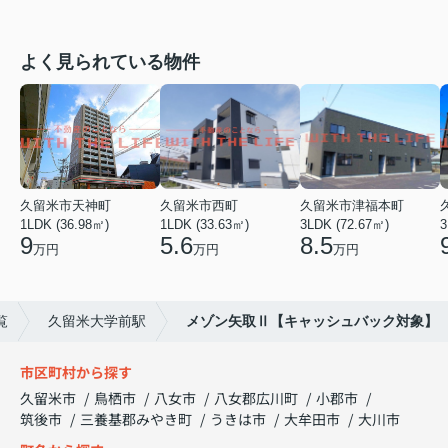
よく見られている物件
久留米市天神町
久留米市西町
久留米市津福本町
1LDK (36.98㎡)
1LDK (33.63㎡)
3LDK (72.67㎡)
3
9
5.6
8.5
万円
万円
万円
覧
久留米大学前駅
メゾン矢取Ⅱ【キャッシュバック対象】
市区町村から探す
久留米市
鳥栖市
八女市
八女郡広川町
小郡市
筑後市
三養基郡みやき町
うきは市
大牟田市
大川市