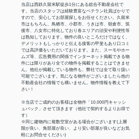
当店は西鉄久留米駅徒歩1分にある総合不動産会社で
す。当店のスタッフは経験豊富なベテラン社員ばかりで
すので、安心してお部屋探しをお任せください。久留米
市はもちろん、鳥栖市、小郡市、うきは市、朝倉市、筑
後市、八女市に特化しており各エリアの治安や利便性等
は熟知しております。物件の良いところだけではなく、
デメリットもしっかりと伝える接客の甲斐もあり口コミ
では高評価をいただいております。また、スーモやホー
ムズ等、広告費用の関係でインターネット掲載できる物
件には限りがあり全ての物件を掲載することはできませ
ん。他社が掲載している物件も、弊社では全て取り扱い
可能でございます。気になる物件がございましたら他の
不動産会社の情報でも構いません。物件情報を教えて下
さい！
※当店でご成約のお客様は全物件「10,000円キャッシ
ュバック」させて頂きます（他社で契約するよりお得で
す）
※同じ建物内に複数空室がある場合がございます(上層
階が良い、角部屋が良い、より安い部屋が良いなどお気
軽にお問合せください)