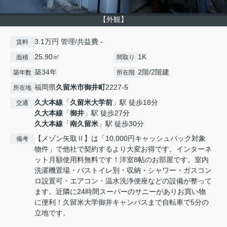
【外観】
3.1万円 管理/共益費 -
賃料
25.90㎡
1K
面積
間取り
築34年
2階/2階建
築年数
所在階
福岡県
久留米市
御井町
2227-5
所在地
久大本線
「
久留米大学前
」駅 徒歩18分
交通
久大本線
「
御井
」駅 徒歩27分
久大本線
「
南久留米
」駅 徒歩30分
【メゾン矢取Ⅱ】は「10,000円キャッシュバック対象
備考
物件」で他社で契約するより大変お得です。インターネ
ット月額使用料無料です！洋室8帖のお部屋です。室内
洗濯機置場・バストイレ別・収納・シャワー・ガスコン
ロ設置可・エアコン・温水洗浄便座などの設備が整って
ます。近隣に24時間スーパーのサニーがありお買い物
に便利！久留米大学御井キャンパスまで自転車で5分の
立地です。