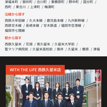
津福本町
御井町
合川町
東櫛原町
野中町
国分町
西町
東合川
上津町
梅満町
沿線から探す
西鉄大牟田線
久大本線
鹿児島本線
九州新幹線
西鉄甘木線
長崎本線
甘木鉄道
福岡市空港線
福岡市七隈線
駅から探す
西鉄久留米
花畑
南久留米
久留米大学前
聖マリア病院前
久留米高校前
御井
久留米
櫛原
津福
WITH THE LIFE 西鉄久留米店