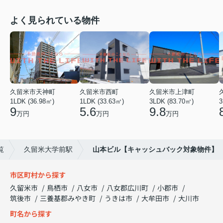
よく見られている物件
久留米市天神町
久留米市西町
久留米市上津町
1LDK (36.98㎡)
1LDK (33.63㎡)
3LDK (83.70㎡)
3
9
5.6
9.8
万円
万円
万円
覧
久留米大学前駅
山本ビル【キャッシュバック対象物件】
市区町村から探す
久留米市
鳥栖市
八女市
八女郡広川町
小郡市
筑後市
三養基郡みやき町
うきは市
大牟田市
大川市
町名から探す