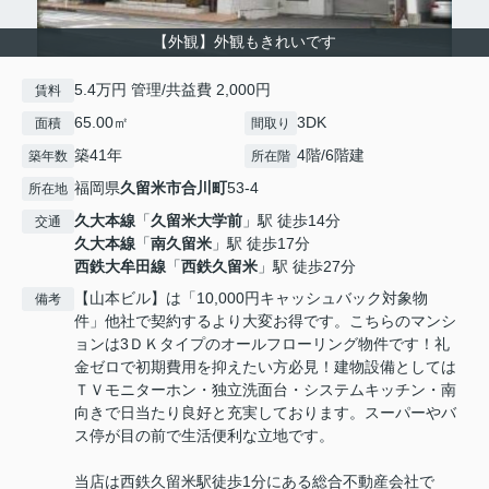
【外観】外観もきれいです
5.4万円 管理/共益費 2,000円
賃料
65.00㎡
3DK
面積
間取り
築41年
4階/6階建
築年数
所在階
福岡県
久留米市
合川町
53-4
所在地
久大本線
「
久留米大学前
」駅 徒歩14分
交通
久大本線
「
南久留米
」駅 徒歩17分
西鉄大牟田線
「
西鉄久留米
」駅 徒歩27分
【山本ビル】は「10,000円キャッシュバック対象物
備考
件」他社で契約するより大変お得です。こちらのマンシ
ョンは3ＤＫタイプのオールフローリング物件です！礼
金ゼロで初期費用を抑えたい方必見！建物設備としては
ＴＶモニターホン・独立洗面台・システムキッチン・南
向きで日当たり良好と充実しております。スーパーやバ
ス停が目の前で生活便利な立地です。
当店は西鉄久留米駅徒歩1分にある総合不動産会社で