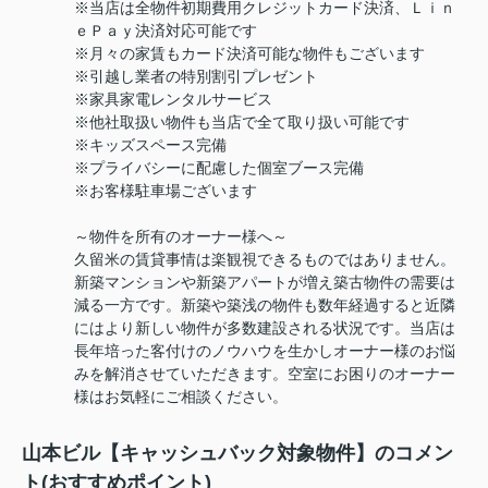
※当店は全物件初期費用クレジットカード決済、Ｌｉｎ
ｅＰａｙ決済対応可能です
※月々の家賃もカード決済可能な物件もございます
※引越し業者の特別割引プレゼント
※家具家電レンタルサービス
※他社取扱い物件も当店で全て取り扱い可能です
※キッズスペース完備
※プライバシーに配慮した個室ブース完備
※お客様駐車場ございます
～物件を所有のオーナー様へ～
久留米の賃貸事情は楽観視できるものではありません。
新築マンションや新築アパートが増え築古物件の需要は
減る一方です。新築や築浅の物件も数年経過すると近隣
にはより新しい物件が多数建設される状況です。当店は
長年培った客付けのノウハウを生かしオーナー様のお悩
みを解消させていただきます。空室にお困りのオーナー
様はお気軽にご相談ください。
山本ビル【キャッシュバック対象物件】のコメン
ト(おすすめポイント)