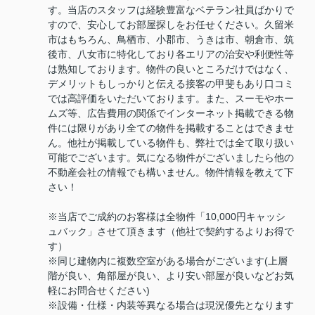
す。当店のスタッフは経験豊富なベテラン社員ばかりで
すので、安心してお部屋探しをお任せください。久留米
市はもちろん、鳥栖市、小郡市、うきは市、朝倉市、筑
後市、八女市に特化しており各エリアの治安や利便性等
は熟知しております。物件の良いところだけではなく、
デメリットもしっかりと伝える接客の甲斐もあり口コミ
では高評価をいただいております。また、スーモやホー
ムズ等、広告費用の関係でインターネット掲載できる物
件には限りがあり全ての物件を掲載することはできませ
ん。他社が掲載している物件も、弊社では全て取り扱い
可能でございます。気になる物件がございましたら他の
不動産会社の情報でも構いません。物件情報を教えて下
さい！
※当店でご成約のお客様は全物件「10,000円キャッシ
ュバック」させて頂きます（他社で契約するよりお得で
す）
※同じ建物内に複数空室がある場合がございます(上層
階が良い、角部屋が良い、より安い部屋が良いなどお気
軽にお問合せください)
※設備・仕様・内装等異なる場合は現況優先となります