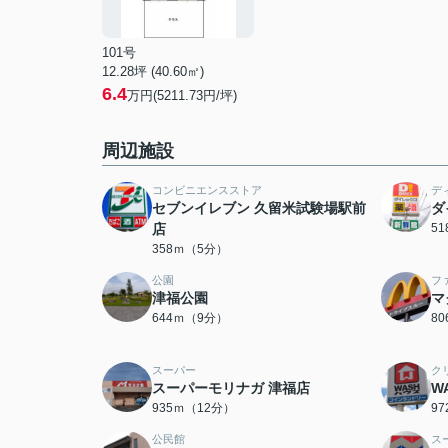
101号
12.28坪 (40.60㎡)
6.4
万円(5211.73円/坪)
周辺施設
コンビニエンスストア
デ
セブンイレブン 久留米試験場駅前
ダ
店
5
358ｍ（5分）
公園
フ
津福公園
マ
644ｍ（9分）
8
スーパー
ク
スーパーモリナガ 津福店
W
935ｍ（12分）
9
公民館
ス