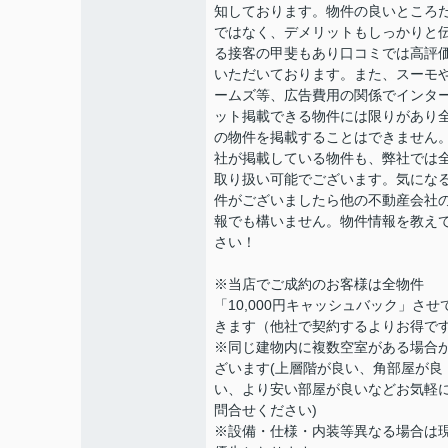
知しております。物件の良いところ
ではなく、デメリットもしっかりと
る接客の甲斐もあり口コミでは高評
いただいております。また、スーモ
ームズ等、広告費用の関係でインタ
ット掲載できる物件には限りがあり
の物件を掲載することはできません
社が掲載している物件も、弊社では
取り扱い可能でございます。気にな
件がございましたら他の不動産会社
報でも構いません。物件情報を教え
さい！
※当店でご成約のお客様は全物件
「10,000円キャッシュバック」させ
きます（他社で契約するよりお得で
※同じ建物内に複数空室がある場合
ざいます(上層階が良い、角部屋が良
い、より安い部屋が良いなどお気軽
問合せください)
※設備・仕様・内装等異なる場合は