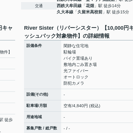
西鉄大牟田線
「
花畑
」駅 徒歩14分
交通
久大本線
「
久留米高校前
」駅 徒歩15分
0円キャ
River Sister（リバーシスター）【10,000円
ッシュバック対象物件】の詳細情報
設備条件
閑静な住宅地
象物件】
駐輪場
バイク置場あり
敷地内ごみ置き場
光ファイバー
オートロック
防犯カメラ
設備(その他)
-
駐車場/月額
空有/4,840円 (税込)
用途地域
-
駅 徒歩
募集戸数 / 総戸数
- / -
分