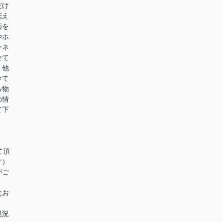
だけ
伝え
価を
やホ
ーネ
全て
。他
全て
る物
の情
て下
て頂
す）
がご
にお
現況