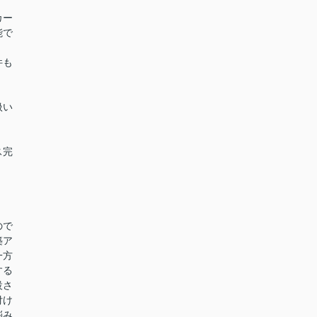
カー
能で
件も
扱い
ス完
ので
築ア
一方
する
設さ
付け
悩み