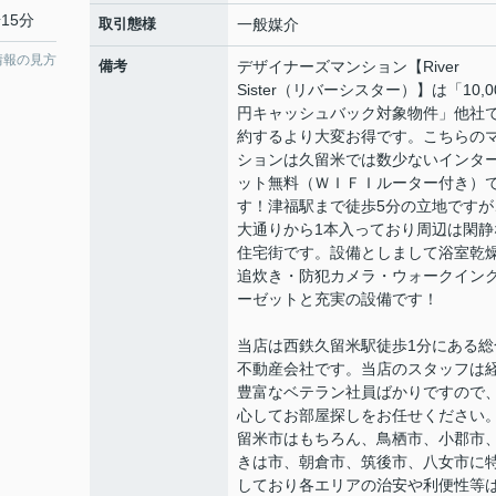
15分
取引態様
一般媒介
情報の見方
備考
デザイナーズマンション【River
Sister（リバーシスター）】は「10,0
円キャッシュバック対象物件」他社
約するより大変お得です。こちらの
ションは久留米では数少ないインタ
ット無料（ＷＩＦＩルーター付き）
す！津福駅まで徒歩5分の立地ですが
大通りから1本入っており周辺は閑静
住宅街です。設備としまして浴室乾
追炊き・防犯カメラ・ウォークイン
ーゼットと充実の設備です！
当店は西鉄久留米駅徒歩1分にある総
不動産会社です。当店のスタッフは
豊富なベテラン社員ばかりですので
心してお部屋探しをお任せください
留米市はもちろん、鳥栖市、小郡市
きは市、朝倉市、筑後市、八女市に
しており各エリアの治安や利便性等