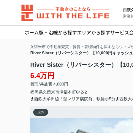
西鉄久
営業時間
ホーム
駅・沿線から探す
エリアから探す
サービス
久留米市で不動産売買・賃貸・管理物件を探すならウィズ
River Sister（リバーシスター）【10,000円キャ
River Sister（リバーシスター）【
6.4万円
管理/共益費 4,000円
福岡県
久留米市
津福本町
642-2
西鉄大牟田線「聖マリア病院前」駅徒歩5分
西鉄大
1
/
29