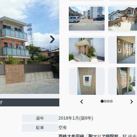
す
2018年1月(築8年)
築年
空有
駐車
西鉄大牟田線
「
聖マリア病院前
」駅 徒歩