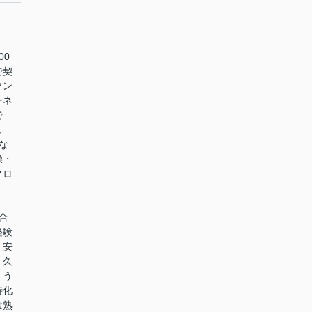
00
で契
マン
ーネ
で
、
な
燥・
クロ
合
経験
、安
。久
、う
特化
は熟