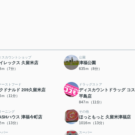
ィスカウントショップ
公園
イレックス 久留米店
津福公園
18ｍ（7分）
635ｍ（8分）
ァーストフード
ドラッグストア
クドナルド 209久留米店
ディスカウントドラッグ コ
06ｍ（11分）
平島店
847ｍ（11分）
リーニング
その他
ASHハウス 津福今町店
ほっともっと 久留米津福店
72ｍ（13分）
1016ｍ（13分）
ーパー
スーパー