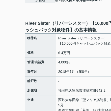
福岡県
久留米市
津福本町
642-2
所在地
River Sister（リバーシスター）【10,00
ッシュバック対象物件】の基本情報
物件名
River Sister（リバーシスター）
【10,000円キャッシュバック対
価格
6.4万円
管理/共益費
4,000円
築年月
2018年1月（築8年）
総戸数
-
所在地
福岡県
久留米市
津福本町
642-2
交通
西鉄大牟田線
「
聖マリア病院前
」
5分
西鉄大牟田線
「
花畑
」駅 徒歩14