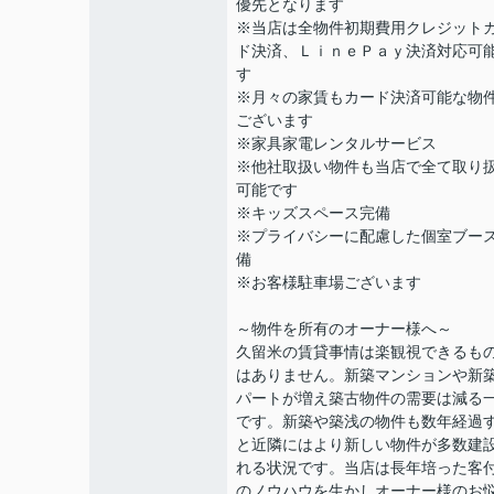
優先となります
※当店は全物件初期費用クレジット
ド決済、ＬｉｎｅＰａｙ決済対応可
す
※月々の家賃もカード決済可能な物
ございます
※家具家電レンタルサービス
※他社取扱い物件も当店で全て取り
可能です
※キッズスペース完備
※プライバシーに配慮した個室ブー
備
※お客様駐車場ございます
～物件を所有のオーナー様へ～
久留米の賃貸事情は楽観視できるも
はありません。新築マンションや新
パートが増え築古物件の需要は減る
です。新築や築浅の物件も数年経過
と近隣にはより新しい物件が多数建
れる状況です。当店は長年培った客
のノウハウを生かしオーナー様のお