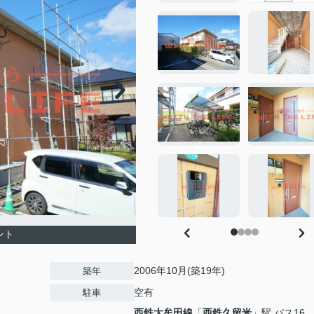
ント
2006年10月(築19年)
築年
空有
駐車
西鉄大牟田線
「
西鉄久留米
」駅 バス16