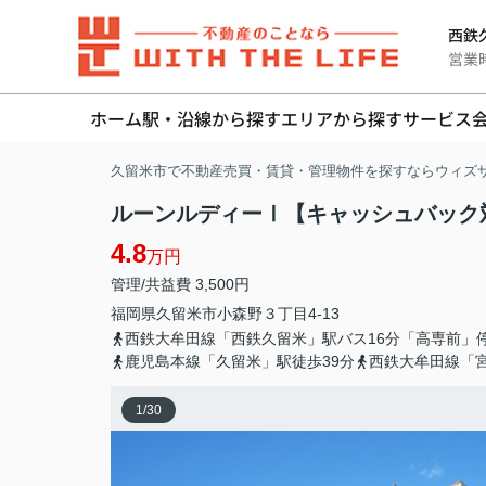
西鉄久
営業時間
ホーム
駅・沿線から探す
エリアから探す
サービス
久留米市で不動産売買・賃貸・管理物件を探すならウィズ
ルーンルディーⅠ【キャッシュバック対
4.8
万円
管理/共益費 3,500円
福岡県
久留米市
小森野
３丁目4-13
西鉄大牟田線「西鉄久留米」駅バス16分「高専前」停
鹿児島本線「久留米」駅徒歩39分
西鉄大牟田線「宮
1
/
30