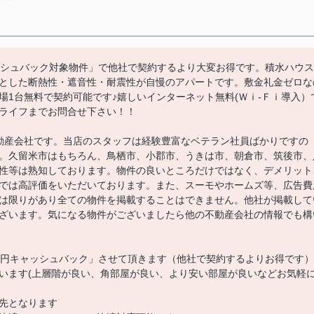
ャッシュバック対象物件」で他社で契約するより大変お得です。積水ハウス
とした断熱性・遮音性・耐震性が自慢のアパートです。敷金礼金ゼロな
場1台無料で契約可能です♪嬉しいインターネット無料(Ｗｉ-Ｆｉ導入）
ライフまでお問合せ下さい！！
動産会社です。当店のスタッフは経験豊富なベテラン社員ばかりですの
。久留米市はもちろん、鳥栖市、小郡市、うきは市、朝倉市、筑後市、
性等は熟知しております。物件の良いところだけではなく、デメリット
では高評価をいただいております。また、スーモやホームズ等、広告費
は限りがあり全ての物件を掲載することはできません。他社が掲載して
ざいます。気になる物件がございましたら他の不動産会社の情報でも構
00円キャッシュバック」させて頂きます（他社で契約するよりお得です）
います(上層階が良い、角部屋が良い、より安い部屋が良いなどお気軽
先となります