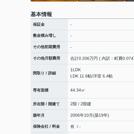
基本情報
-
保証金
敷金積み増し
-
その他初期費用
-
その他月額費用
合計0.206万円 ( 内訳：町費0.07
1LDK
間取り / 詳細
LDK 11.6帖
/
洋室 6.4帖
44.34㎡
専有面積
2階 / 2階建
所在階 / 階建て
2006年10月(築19年)
築年月
保険会社 / 料金
有 / -