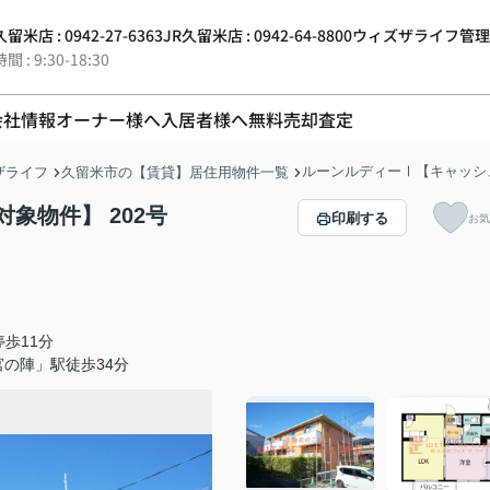
留米店 : 0942-27-6363
JR久留米店 : 0942-64-8800
ウィズザライフ管理 : 0
 : 9:30-18:30
会社情報
オーナー様へ
入居者様へ
無料売却査定
ルーンルディーⅠ【キャッシ
ザライフ
久留米市の【賃貸】居住用物件一覧
象物件】 202号
印刷する
お気
歩11分
の陣」駅徒歩34分