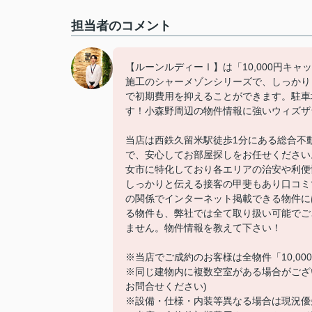
担当者のコメント
【ルーンルディーⅠ】は「10,000円キ
施工のシャーメゾンシリーズで、しっかり
で初期費用を抑えることができます。駐車
す！小森野周辺の物件情報に強いウィズザ
当店は西鉄久留米駅徒歩1分にある総合不
で、安心してお部屋探しをお任せください
女市に特化しており各エリアの治安や利便
しっかりと伝える接客の甲斐もあり口コミ
の関係でインターネット掲載できる物件に
る物件も、弊社では全て取り扱い可能でご
ません。物件情報を教えて下さい！
※当店でご成約のお客様は全物件「10,0
※同じ建物内に複数空室がある場合がござ
お問合せください)
※設備・仕様・内装等異なる場合は現況優