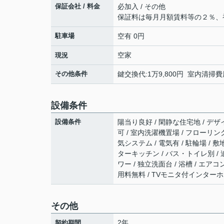
保証会社 / 料金
必加入 / その他
保証料は毎月月額賃料等の２％、
駐車場
空有 0円
空家
現況
その他条件
鍵交換代:1万9,800円 室内清掃費
設備条件
設備条件
陽当り良好 / 閑静な住宅地 / デザイ
可 / 室内洗濯機置場 / フローリング
気システム / 電気有 / 駐輪場 /
ターキッチン / バス・トイレ別 / 
ワー / 独立洗面台 / 浴槽 / エアコ
用料無料 / TVモニタ付インターホ
その他
2年
契約期間