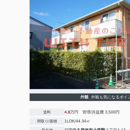
外観
外観も気になるポイ
4.8
万円 管理/共益費 3,500円
賃料
1LDK/44.34㎡
間取り/面積