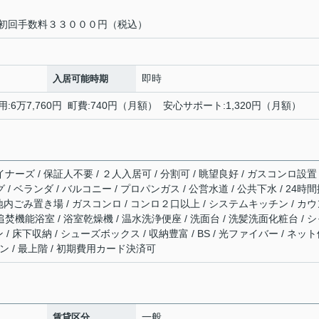
初回手数料３３０００円（税込）
即時
入居可能時期
用:6万7,760円 町費:740円（月額） 安心サポート:1,320円（月額）
ナーズ / 保証人不要 / ２人入居可 / 分割可 / 眺望良好 / ガスコンロ設置
 / ベランダ / バルコニー / プロパンガス / 公営水道 / 公共下水 / 24時
 敷地内ごみ置き場 / ガスコンロ / コンロ２口以上 / システムキッチン / カ
追焚機能浴室 / 浴室乾燥機 / 温水洗浄便座 / 洗面台 / 洗髪洗面化粧台 / 
ン / 床下収納 / シューズボックス / 収納豊富 / BS / 光ファイバー / ネッ
ン / 最上階 / 初期費用カード決済可
一般
賃貸区分