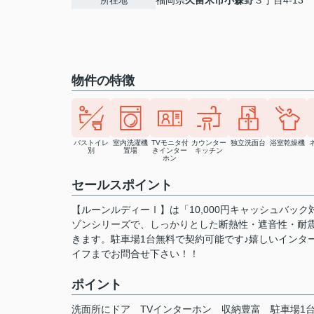
福岡県
久留米市
小森野
３丁目4-13
所在地
物件の特徴
バストイレ
室内洗濯機
TVモニタ付
カウンター
独立洗面台
浴室乾燥機
別
置場
きインター
キッチン
ホン
セールスポイント
【ルーンルディーⅠ】は「10,000円キャッシュバ
ゾンシリーズで、しっかりとした断熱性・遮音性・耐
きます。駐車場1台無料で契約可能です♪嬉しいインタ
イフまでお問合せ下さい！！
ポイント
洗面所にドア
TVインターホン
収納豊富
駐車場1