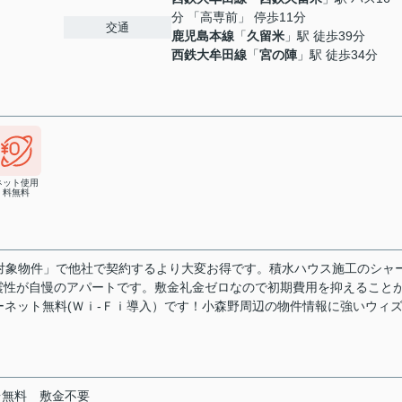
分 「高専前」 停歩11分
交通
鹿児島本線
「
久留米
」駅 徒歩39分
西鉄大牟田線
「
宮の陣
」駅 徒歩34分
ネット使用
料無料
ック対象物件」で他社で契約するより大変お得です。積水ハウス施工のシャ
震性が自慢のアパートです。敷金礼金ゼロなので初期費用を抑えること
ーネット無料(Ｗｉ-Ｆｉ導入）です！小森野周辺の物件情報に強いウィ
台無料
敷金不要