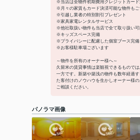
※当店は全物件初期費用クレジットカード
※月々の家賃もカード決済可能な物件もご
※引越し業者の特別割引プレゼント
※家具家電レンタルサービス
※他社取扱い物件も当店で全て取り扱い可
※キッズスペース完備
※プライバシーに配慮した個室ブース完備
※お客様駐車場ございます
～物件を所有のオーナー様へ～
久留米の賃貸事情は楽観視できるものでは
一方です。新築や築浅の物件も数年経過す
た客付けのノウハウを生かしオーナー様の
ご相談ください。
パノラマ画像