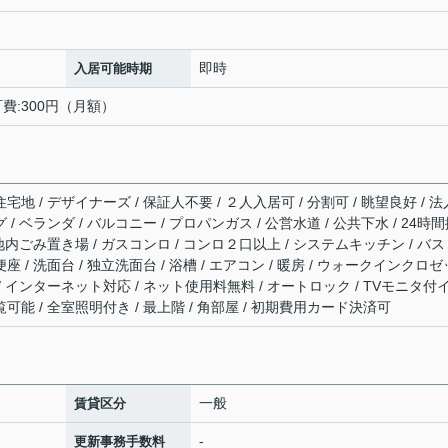
円
即時
入居可能時期
町費:300円（月額）
宅地 / デザイナーズ / 保証人不要 / ２人入居可 / 分割可 / 眺望良好 / 法
 / ベランダ / バルコニー / プロパンガス / 公営水道 / 公共下水 / 24時
 敷地内ごみ置き場 / ガスコンロ / コンロ２口以上 / システムキッチン / バ
座 / 洗面台 / 独立洗面台 / 浴槽 / エアコン / 暖房 / ウォークインクロゼ
 / インターネット対応 / ネット使用料無料 / オートロック / TVモニタ付
覧可能 / 全室照明付き / 最上階 / 角部屋 / 初期費用カード決済可
一般
賃貸区分
-
更新事務手数料