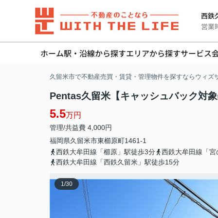
西鉄久
営業時間
ホーム
駅・沿線から探す
エリアから探す
サービス
久留米市で不動産売買・賃貸・管理物件を探すならウィズ
Pentas久留米【キャッシュバック対象
5.5
万円
管理/共益費 4,000円
福岡県
久留米市
東櫛原町
1461-1
西鉄大牟田線「櫛原」駅徒歩3分
西鉄大牟田線「宮
西鉄大牟田線「西鉄久留米」駅徒歩15分
1
/
30