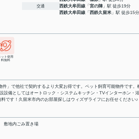
西鉄大牟田線
「
宮の陣
」駅 徒歩19分
交通
西鉄大牟田線
「
西鉄久留米
」駅 徒歩15
ネット使用
料無料
ク対象物件」で他社で契約するより大変お得です。ペット飼育可能物件です。
建設設備としてはオートロック・システムキッチン・TVインターホン・
無料です！久留米市内のお部屋探しはウィズザライフにお任せください♪
敷地内ごみ置き場