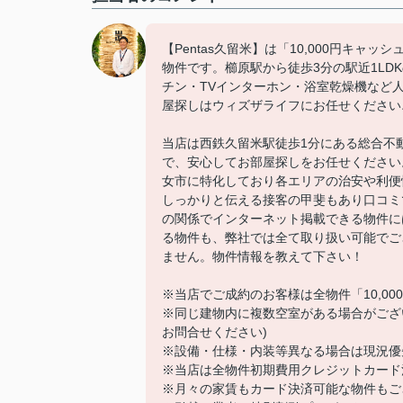
【Pentas久留米】は「10,000円キ
物件です。櫛原駅から徒歩3分の駅近1LD
チン・TVインターホン・浴室乾燥機など
屋探しはウィズザライフにお任せください
当店は西鉄久留米駅徒歩1分にある総合不
で、安心してお部屋探しをお任せください
女市に特化しており各エリアの治安や利便
しっかりと伝える接客の甲斐もあり口コミ
の関係でインターネット掲載できる物件に
る物件も、弊社では全て取り扱い可能でご
ません。物件情報を教えて下さい！
※当店でご成約のお客様は全物件「10,0
※同じ建物内に複数空室がある場合がござ
お問合せください)
※設備・仕様・内装等異なる場合は現況優
※当店は全物件初期費用クレジットカード
※月々の家賃もカード決済可能な物件もご