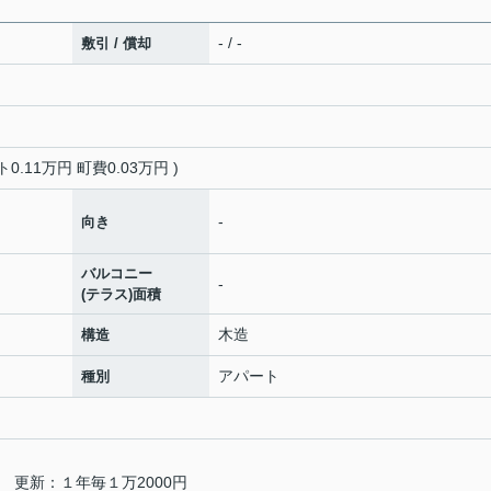
- / -
敷引 / 償却
0.11万円 町費0.03万円 )
-
向き
バルコニー
-
(テラス)面積
木造
構造
アパート
種別
 更新：１年毎１万2000円