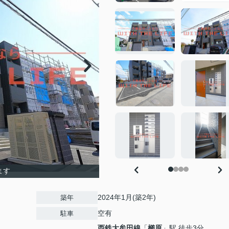
ます
2024年1月(築2年)
築年
空有
駐車
西鉄大牟田線
「
櫛原
」駅 徒歩3分