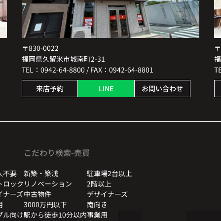
〒830-0022
〒
福岡県久留米市城南町2-31
福
TEL：0942-64-8800 / FAX：0942-64-8801
T
来店予約
LINE
お問い合わせ
こだわり検索-売買
人不要
新築・築浅
駐車場2台以上
トロック
リノベーション
2階以上
イナーズ
中古物件
デザイナーズ
用
3000万円以下
南向き
プル向け
駅から徒歩10分以内
事業用