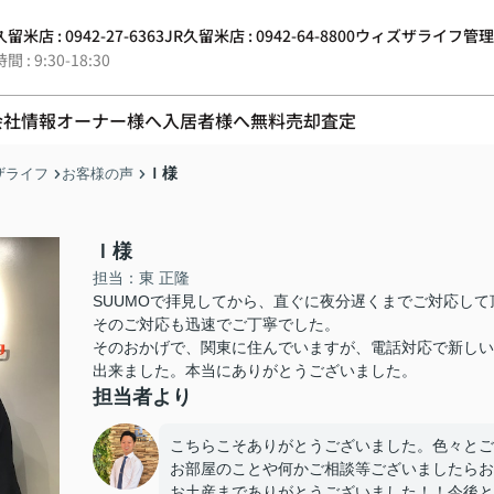
留米店 : 0942-27-6363
JR久留米店 : 0942-64-8800
ウィズザライフ管理 : 0
 : 9:30-18:30
会社情報
オーナー様へ
入居者様へ
無料売却査定
Ｉ様
ザライフ
お客様の声
Ｉ様
担当：東 正隆
SUUMOで拝見してから、直ぐに夜分遅くまでご対応して
そのご対応も迅速でご丁寧でした。
そのおかげで、関東に住んでいますが、電話対応で新しい
出来ました。本当にありがとうございました。
担当者より
こちらこそありがとうございました。色々とご
お部屋のことや何かご相談等ございましたらお
お土産までありがとうございました！！今後と