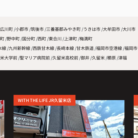
した
広川町
小郡市
筑後市
三養基郡みやき町
うきは市
大牟田市
大川市
原町
野中町
国分町
西町
東合川
上津町
梅満町
本線
九州新幹線
西鉄甘木線
長崎本線
甘木鉄道
福岡市空港線
福岡市
米大学前
聖マリア病院前
久留米高校前
御井
久留米
櫛原
津福
WITH THE LIFE JR久留米店