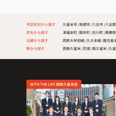
また引っ越しの機会があれば、ぜひお願い
いです。
市区町村から探す
久留米市
鳥栖市
八女市
八女郡
町名から探す
津福本町
御井町
合川町
東櫛
沿線から探す
西鉄大牟田線
久大本線
鹿児島
駅から探す
西鉄久留米
花畑
南久留米
久留
WITH THE LIFE 西鉄久留米店