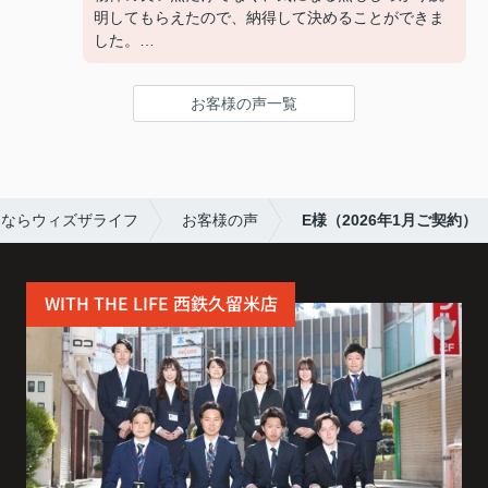
明してもらえたので、納得して決めることができま
した。
連絡もこまめで対応が早く、安心して契約まで進め
られました。
お客様の声一覧
また引っ越しの機会があれば、ぜひお願いしたいで
す。
すならウィズザライフ
お客様の声
E様（2026年1月ご契約）
WITH THE LIFE 西鉄久留米店