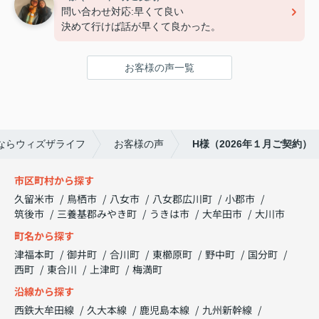
問い合わせ対応:早くて良い
決めて行けば話が早くて良かった。
お客様の声一覧
ならウィズザライフ
お客様の声
H様（2026年１月ご契約）
市区町村から探す
久留米市
鳥栖市
八女市
八女郡広川町
小郡市
筑後市
三養基郡みやき町
うきは市
大牟田市
大川市
町名から探す
津福本町
御井町
合川町
東櫛原町
野中町
国分町
西町
東合川
上津町
梅満町
沿線から探す
西鉄大牟田線
久大本線
鹿児島本線
九州新幹線