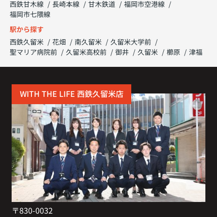
西鉄甘木線
長崎本線
甘木鉄道
福岡市空港線
福岡市七隈線
駅から探す
西鉄久留米
花畑
南久留米
久留米大学前
聖マリア病院前
久留米高校前
御井
久留米
櫛原
津福
WITH THE LIFE 西鉄久留米店
〒830-0032