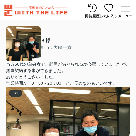
閲覧履歴
お気に入り
メニュー
Ｋ様
担当：大鶴 一貴
当方50代の単身者で、部屋が借りられるか心配していましたが、
無事契約する事ができました。
ありがとうございました。
営業時間が 9：30～20：00 と、長めなのもいいです。
1
/
2