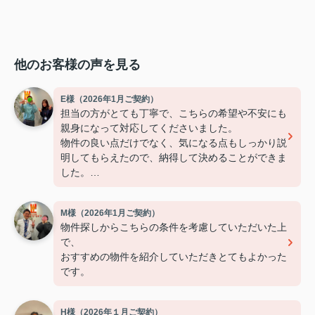
他のお客様の声を見る
E様（2026年1月ご契約）
担当の方がとても丁寧で、こちらの希望や不安にも
親身になって対応してくださいました。
物件の良い点だけでなく、気になる点もしっかり説
明してもらえたので、納得して決めることができま
した。
連絡もこまめで対応が早く、安心して契約まで進め
られました。
M様（2026年1月ご契約）
また引っ越しの機会があれば、ぜひお願いしたいで
物件探しからこちらの条件を考慮していただいた上
す。
で、
おすすめの物件を紹介していただきとてもよかった
です。
H様（2026年１月ご契約）