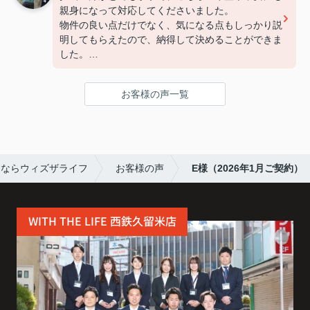
親身になって対応してくださいました。
物件の良い点だけでなく、気になる点もしっかり説
明してもらえたので、納得して決めることができま
した。
連絡もこまめで対応が早く、安心して契約まで進め
られました。
お客様の声一覧
また引っ越しの機会があれば、ぜひお願いしたいで
す。
すならウィズザライフ
お客様の声
E様（2026年1月ご契約）
WITH THE LIFE 西鉄久留米店