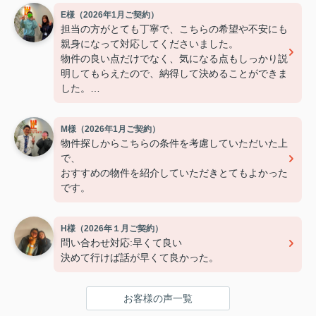
E様（2026年1月ご契約）
担当の方がとても丁寧で、こちらの希望や不安にも
親身になって対応してくださいました。
物件の良い点だけでなく、気になる点もしっかり説
明してもらえたので、納得して決めることができま
した。
連絡もこまめで対応が早く、安心して契約まで進め
られました。
M様（2026年1月ご契約）
また引っ越しの機会があれば、ぜひお願いしたいで
物件探しからこちらの条件を考慮していただいた上
す。
で、
おすすめの物件を紹介していただきとてもよかった
です。
H様（2026年１月ご契約）
問い合わせ対応:早くて良い
決めて行けば話が早くて良かった。
お客様の声一覧