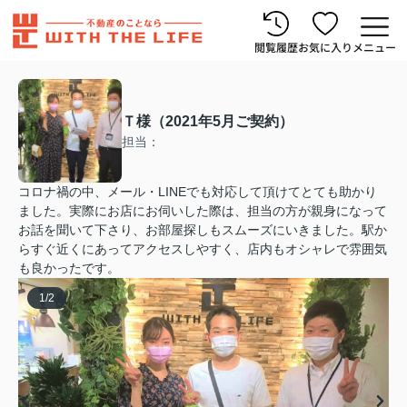
閲覧履歴
お気に入り
メニュー
Ｔ様（2021年5月ご契約）
担当：
コロナ禍の中、メール・LINEでも対応して頂けてとても助かり
ました。実際にお店にお伺いした際は、担当の方が親身になって
お話を聞いて下さり、お部屋探しもスムーズにいきました。駅か
らすぐ近くにあってアクセスしやすく、店内もオシャレで雰囲気
も良かったです。
1
/
2