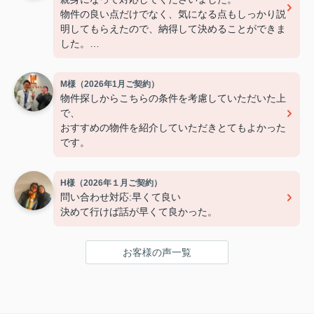
物件の良い点だけでなく、気になる点もしっかり説
明してもらえたので、納得して決めることができま
した。
連絡もこまめで対応が早く、安心して契約まで進め
られました。
M様（2026年1月ご契約）
また引っ越しの機会があれば、ぜひお願いしたいで
物件探しからこちらの条件を考慮していただいた上
す。
で、
おすすめの物件を紹介していただきとてもよかった
です。
H様（2026年１月ご契約）
問い合わせ対応:早くて良い
決めて行けば話が早くて良かった。
お客様の声一覧