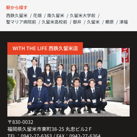
駅から探す
西鉄久留米
花畑
南久留米
久留米大学前
聖マリア病院前
久留米高校前
御井
久留米
櫛原
津福
WITH THE LIFE 西鉄久留米店
〒830-0032
福岡県久留米市東町38-25 丸忠ビル2Ｆ
TEL：0942-27-6363 / FAX：0942-27-6364