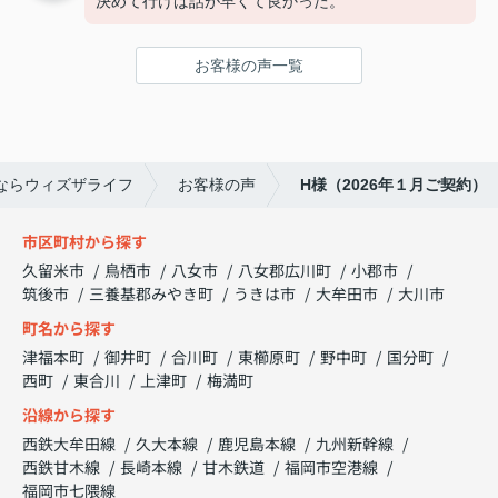
決めて行けば話が早くて良かった。
お客様の声一覧
ならウィズザライフ
お客様の声
H様（2026年１月ご契約）
市区町村から探す
久留米市
鳥栖市
八女市
八女郡広川町
小郡市
筑後市
三養基郡みやき町
うきは市
大牟田市
大川市
町名から探す
津福本町
御井町
合川町
東櫛原町
野中町
国分町
西町
東合川
上津町
梅満町
沿線から探す
西鉄大牟田線
久大本線
鹿児島本線
九州新幹線
西鉄甘木線
長崎本線
甘木鉄道
福岡市空港線
福岡市七隈線