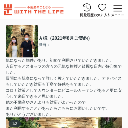
閲覧履歴
お気に入り
メニュー
Ａ様（2021年8月ご契約）
担当：
気になった物件があり、初めて利用させていただきました。
入店するとスタッフの方々の元気な挨拶と綺麗な店内が好印象で
した。
質問にも親身になって詳しく教えていただきました。アドバイス
もしていただき対応も丁寧で好感をもてました。
コロナ対策としてカウンターにビニールカーテンがあると更に安
心して来店できると思いました。
他の不動産やさんよりも対応がよかったので
また利用することがあったらこちらにお願いしたいです。
ありがとうございました。
1
/
2