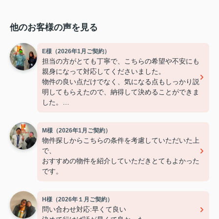
他のお客様の声を見る
E様（2026年1月ご契約）
担当の方がとても丁寧で、こちらの希望や不安にも
親身になって対応してくださいました。
物件の良い点だけでなく、気になる点もしっかり説
明してもらえたので、納得して決めることができま
した。
連絡もこまめで対応が早く、安心して契約まで進め
られました。
M様（2026年1月ご契約）
また引っ越しの機会があれば、ぜひお願いしたいで
物件探しからこちらの条件を考慮していただいた上
す。
で、
おすすめの物件を紹介していただきとてもよかった
です。
H様（2026年１月ご契約）
問い合わせ対応:早くて良い