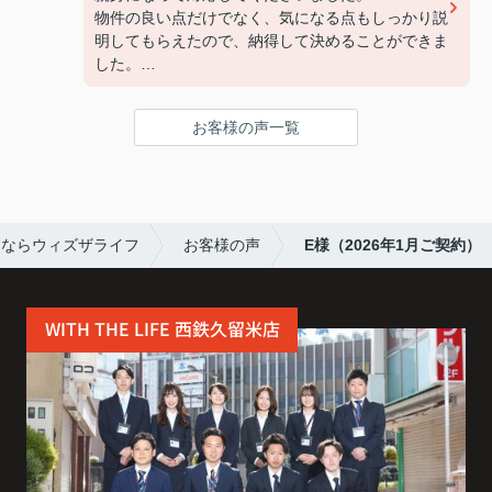
物件の良い点だけでなく、気になる点もしっかり説
明してもらえたので、納得して決めることができま
した。
連絡もこまめで対応が早く、安心して契約まで進め
られました。
お客様の声一覧
また引っ越しの機会があれば、ぜひお願いしたいで
す。
すならウィズザライフ
お客様の声
E様（2026年1月ご契約）
WITH THE LIFE 西鉄久留米店