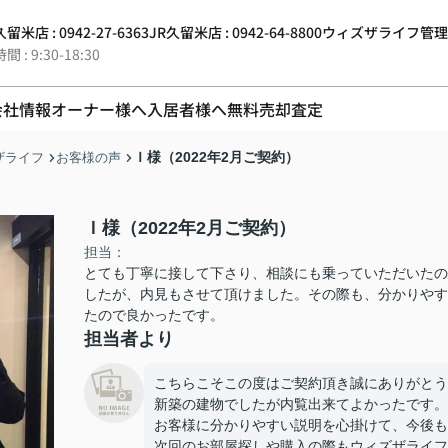
留米店 : 0942-27-6363
JR久留米店 : 0942-64-8800
ウィズザライフ管理 : 0
 : 9:30-18:30
会社情報
オーナー様へ
入居者様へ
無料売却査定
Ｉ様（2022年2月ご契約）
ザライフ
お客様の声
Ｉ様（2022年2月ご契約）
担当：
とても丁寧に接して下さり、相談にも乗っていただいたの
したが、内見もさせて頂けました。その際も、分かりやす
たので良かったです。
担当者より
こちらこそこの度はご契約頂き誠にありがとう
新築の建物でしたが内覧出来てよかったです。
お客様に分かりやすい説明を心掛けて、今後も
次回のお部屋探しや購入の際もウィズザライフにお