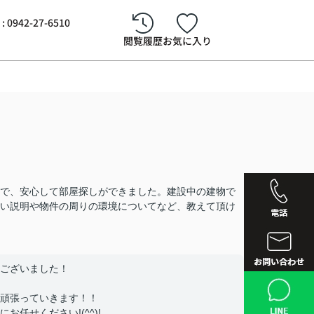
942-27-6510
閲覧履歴
お気に入り
で、安心して部屋探しができました。建設中の建物で
い説明や物件の周りの環境についてなど、教えて頂け
ございました！
西鉄久留
頑張っていきます！！
任せください!(^^)!