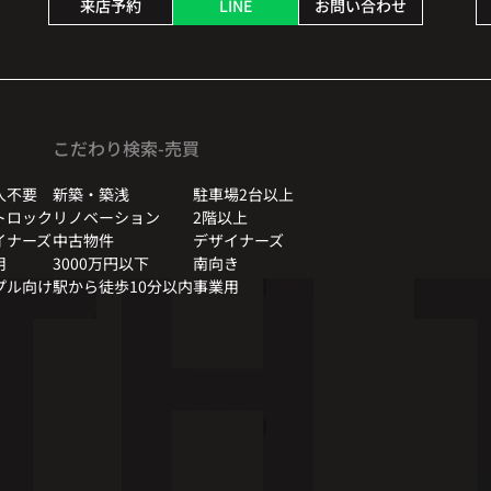
来店予約
LINE
お問い合わせ
こだわり検索-売買
人不要
新築・築浅
駐車場2台以上
トロック
リノベーション
2階以上
イナーズ
中古物件
デザイナーズ
用
3000万円以下
南向き
プル向け
駅から徒歩10分以内
事業用