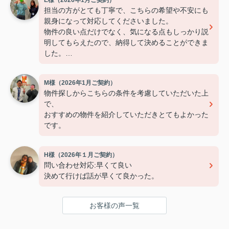
担当の方がとても丁寧で、こちらの希望や不安にも
親身になって対応してくださいました。
物件の良い点だけでなく、気になる点もしっかり説
明してもらえたので、納得して決めることができま
した。
連絡もこまめで対応が早く、安心して契約まで進め
られました。
M様（2026年1月ご契約）
また引っ越しの機会があれば、ぜひお願いしたいで
物件探しからこちらの条件を考慮していただいた上
す。
で、
おすすめの物件を紹介していただきとてもよかった
です。
H様（2026年１月ご契約）
問い合わせ対応:早くて良い
決めて行けば話が早くて良かった。
お客様の声一覧