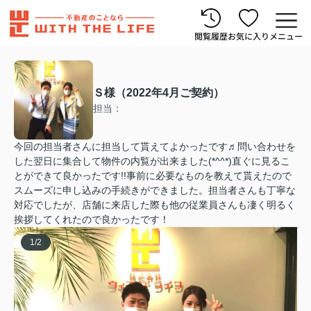
閲覧履歴
お気に入り
メニュー
Ｓ様（2022年4月ご契約）
担当：
今回の担当者さんに担当して貰えてよかったです♬︎問い合わせを
した翌日に集合して物件の内覧が出来ました(*^^*)直ぐに見るこ
とができて良かったです!!事前に必要なものを教えて貰えたので
スムーズに申し込みの手続きができました。担当者さんも丁寧な
対応でしたが、店舗に来店した際も他の従業員さんも凄く明るく
挨拶してくれたので良かったです！
1
/
2