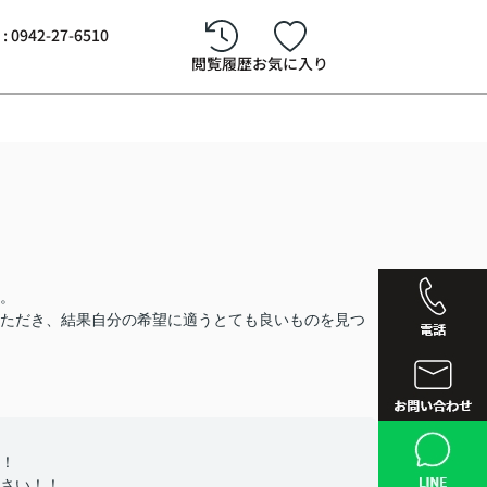
942-27-6510
閲覧履歴
お気に入り
。
ただき、結果自分の希望に適うとても良いものを見つ
西鉄久留
！
さい！！