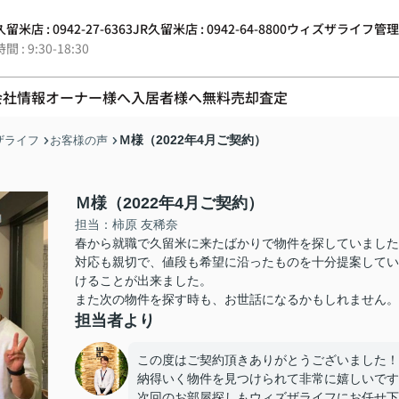
留米店 : 0942-27-6363
JR久留米店 : 0942-64-8800
ウィズザライフ管理 : 0
 : 9:30-18:30
会社情報
オーナー様へ
入居者様へ
無料売却査定
Ｍ様（2022年4月ご契約）
ザライフ
お客様の声
Ｍ様（2022年4月ご契約）
担当：柿原 友稀奈
春から就職で久留米に来たばかりで物件を探していました
対応も親切で、値段も希望に沿ったものを十分提案してい
けることが出来ました。
また次の物件を探す時も、お世話になるかもしれません。
担当者より
この度はご契約頂きありがとうございました！
納得いく物件を見つけられて非常に嬉しいです
次回のお部屋探しもウィズザライフにお任せ下