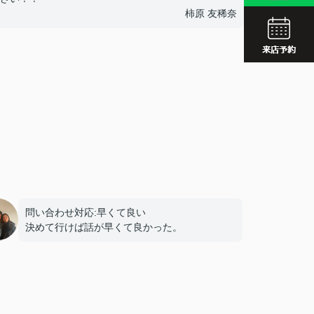
JR久留
柿原 友稀奈
西鉄久留
JR久留
問い合わせ対応:早くて良い
決めて行けば話が早くて良かった。