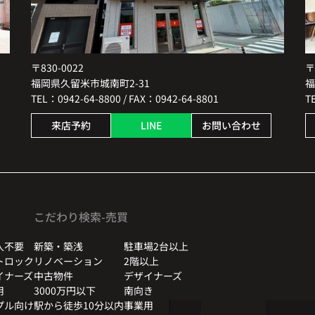
〒830-0022
〒
福岡県久留米市城南町2-31
福
TEL：0942-64-8800 / FAX：0942-64-8801
T
来店予約
LINE
お問い合わせ
こだわり検索-売買
人不要
新築・築浅
駐車場2台以上
トロック
リノベーション
2階以上
イナーズ
中古物件
デザイナーズ
用
3000万円以下
南向き
プル向け
駅から徒歩10分以内
事業用