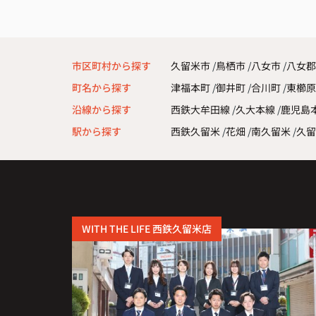
また引っ越しの機会があれば、ぜひお願い
いです。
市区町村から探す
久留米市
鳥栖市
八女市
八女郡
町名から探す
津福本町
御井町
合川町
東櫛
沿線から探す
西鉄大牟田線
久大本線
鹿児島
駅から探す
西鉄久留米
花畑
南久留米
久留
WITH THE LIFE 西鉄久留米店