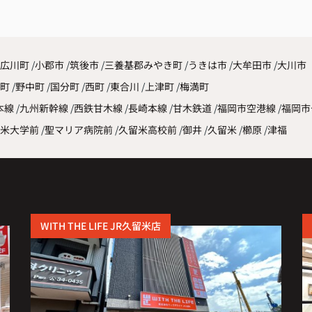
した
広川町
小郡市
筑後市
三養基郡みやき町
うきは市
大牟田市
大川市
原町
野中町
国分町
西町
東合川
上津町
梅満町
本線
九州新幹線
西鉄甘木線
長崎本線
甘木鉄道
福岡市空港線
福岡市
米大学前
聖マリア病院前
久留米高校前
御井
久留米
櫛原
津福
WITH THE LIFE JR久留米店