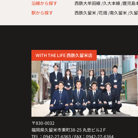
沿線から探す
西鉄大牟田線
久大本線
鹿児島
駅から探す
西鉄久留米
花畑
南久留米
久留
WITH THE LIFE 西鉄久留米店
〒830-0032
福岡県久留米市東町38-25 丸忠ビル2Ｆ
TEL：0942-27-6363 / FAX：0942-27-6364