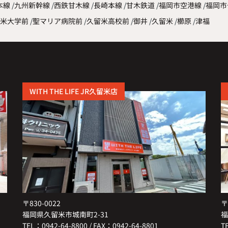
本線
九州新幹線
西鉄甘木線
長崎本線
甘木鉄道
福岡市空港線
福岡市
米大学前
聖マリア病院前
久留米高校前
御井
久留米
櫛原
津福
WITH THE LIFE JR久留米店
〒830-0022
〒
福岡県久留米市城南町2-31
福
TEL：0942-64-8800 / FAX：0942-64-8801
T