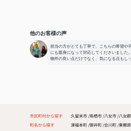
他のお客様の声
担当の方がとても丁寧で、こちらの希望や
にも親身になって対応してくださいました
物件の良い点だけでなく、気になる点もし
り説明してもらえたので、納得して決める
ができました。
連絡もこまめで対応が早く、安心して契約
進められました。
また引っ越しの機会があれば、ぜひお願い
いです。
市区町村から探す
久留米市
鳥栖市
八女市
八女郡
町名から探す
津福本町
御井町
合川町
東櫛