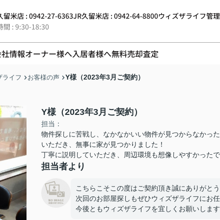
留米店 : 0942-27-6363
JR久留米店 : 0942-64-8800
ウィズザライフ管理 : 0
 : 9:30-18:30
会社情報
オーナー様へ
入居者様へ
無料売却査定
Y様（2023年3月ご契約）
ザライフ
お客様の声
Y様（2023年3月ご契約）
担当：
物件探しに苦戦し、なかなかいい物件が見つからなかった
いただき、無事に家が見つかりました！
丁寧に説明していただき、周辺環境も想像しやすかったで
担当者より
こちらこそこの度はご契約頂き誠にありがとう
次回のお部屋探しもぜひウィズザライフにお任
今後ともウィズザライフを宜しくお願いします