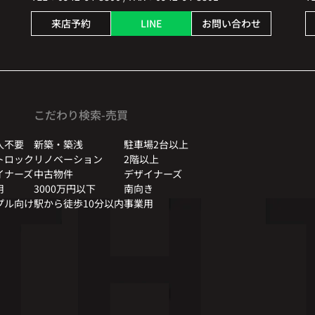
来店予約
LINE
お問い合わせ
こだわり検索-売買
人不要
新築・築浅
駐車場2台以上
トロック
リノベーション
2階以上
イナーズ
中古物件
デザイナーズ
用
3000万円以下
南向き
プル向け
駅から徒歩10分以内
事業用