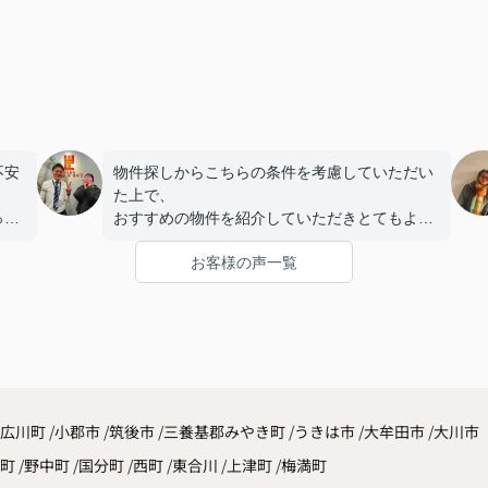
不安
物件探しからこちらの条件を考慮していただい
。
た上で、
っか
おすすめの物件を紹介していただきとてもよか
こと
ったです。
お客様の声一覧
まで
した
広川町
小郡市
筑後市
三養基郡みやき町
うきは市
大牟田市
大川市
原町
野中町
国分町
西町
東合川
上津町
梅満町