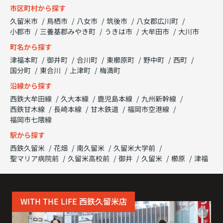
市区町村から探す
久留米市
鳥栖市
八女市
筑後市
八女郡広川町
小郡市
三養基郡みやき町
うきは市
大牟田市
大川市
町名から探す
津福本町
御井町
合川町
東櫛原町
野中町
西町
国分町
東合川
上津町
梅満町
沿線から探す
西鉄大牟田線
久大本線
鹿児島本線
九州新幹線
西鉄甘木線
長崎本線
甘木鉄道
福岡市空港線
福岡市七隈線
駅から探す
西鉄久留米
花畑
南久留米
久留米大学前
聖マリア病院前
久留米高校前
御井
久留米
櫛原
津福
WITH THE LIFE 西鉄久留米店