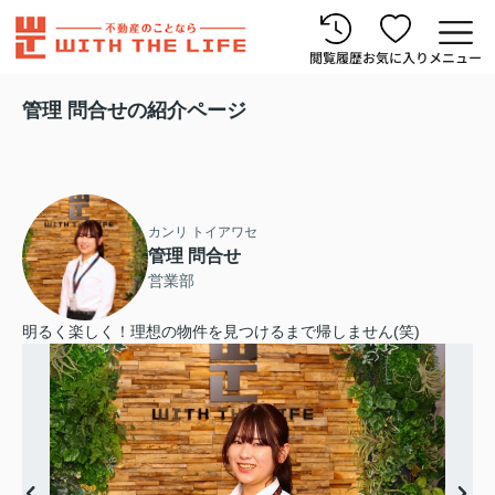
閲覧履歴
お気に入り
メニュー
管理 問合せの紹介ページ
カンリ トイアワセ
管理 問合せ
営業部
明るく楽しく！理想の物件を見つけるまで帰しません(笑)