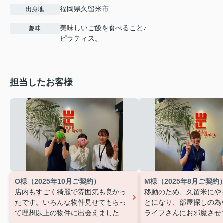
福岡県久留米市
出身地
美味しいご飯を食べること♪
趣味
ピラティス。
担当したお客様
O様（2025年10月ご契約）
M様（2025年8月ご契約
店内もすごく綺麗で雰囲気も良かっ
移動のため、久留米にや
たです。いろんな物件見せてもらっ
とになり、部屋探しの為
て理想以上の物件に出会えました！
ライフさんにお邪魔させ
これからの新生活楽しみです！
担
ました。
元住んでいた北