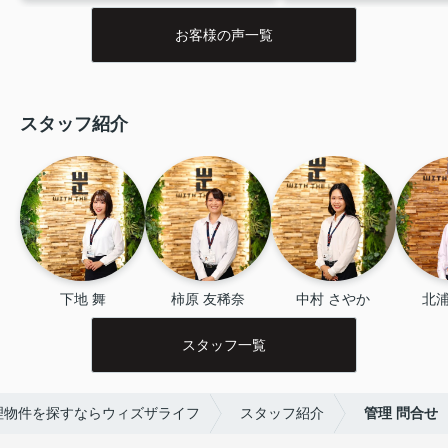
当の方が話しやすく丁寧だったので
い、道幅も狭く結構入り
お客様の声一覧
また機会があればお願いしたいで
と思います。当然案内し
す！
と僕はよく迷子になり、
RPGゲームの様でした(笑
か突き進み目的地の物件
スタッフ紹介
無事契約する事が出来ま
原さん、本当にありがと
した！！
下地 舞
柿原 友稀奈
中村 さやか
北浦
スタッフ一覧
理物件を探すならウィズザライフ
スタッフ紹介
管理 問合せ