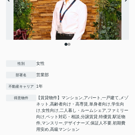
女性
性別
営業部
部署名
1年
不動産キャリア
【賃貸物件】マンション,アパート,一戸建て,メゾ
得意物件
ネット,高齢者向け・高専賃,単身者向け,学生向
け,女性向け,二人暮し・ルームシェア,ファミリー
向け,ペット対応・相談,分譲賃貸,特優賃,駅近物
件,マンスリー,デザイナーズ,保証人不要,初期費
用安め,高級マンション