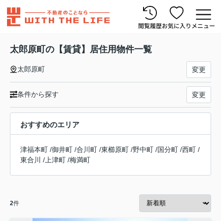
閲覧履歴
お気に入り
メニュー
太郎原町の【賃貸】居住用物件一覧
太郎原町
変更
条件から探す
変更
おすすめのエリア
津福本町
/
御井町
/
合川町
/
東櫛原町
/
野中町
/
国分町
/
西町
/
東合川
/
上津町
/
梅満町
2
件