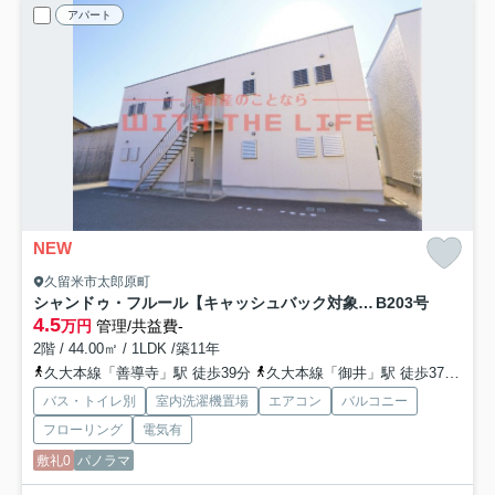
アパート
NEW
久留米市太郎原町
シャンドゥ・フルール【キャッシュバック対象物件】
B203号
4.5
万円
管理/共益費-
2階 / 44.00㎡ / 1LDK /築11年
久大本線「善導寺」駅 徒歩39分
久大本線「御井」駅 徒歩37分
西
バス・トイレ別
室内洗濯機置場
エアコン
バルコニー
フローリング
電気有
敷礼0
パノラマ