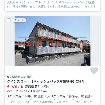
人気物件シャンドゥ・フルールは「10,000円キャッシュバック対象物
件」他社で契約するより大変お得です。駐車場1台込みの...
もっと見る
アパート
久留米市太郎原町
クインズコート【キャッシュバック対象物件】
202号
4.5
万円
管理/共益費1,500円
2階 / 52.00㎡ / 2LDK /築23年
久大本線「御井」駅 徒歩33分
久大本線「善導寺」駅 徒歩40分
西
バス・トイレ別
室内洗濯機置場
バルコニー
フローリング