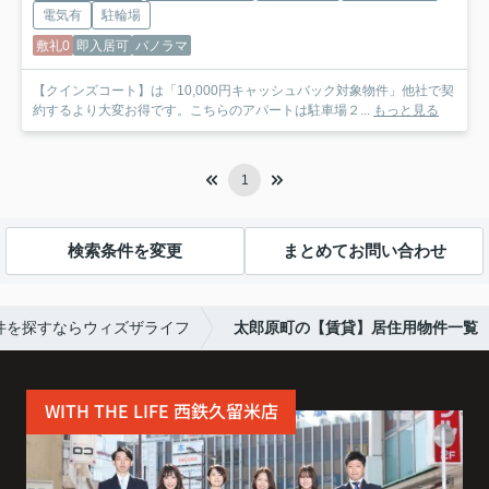
電気有
駐輪場
敷礼0
即入居可
パノラマ
【クインズコート】は「10,000円キャッシュバック対象物件」他社で契
約するより大変お得です。こちらのアパートは駐車場２...
もっと見る
1
検索条件を変更
まとめてお問い合わせ
件を探すならウィズザライフ
太郎原町の【賃貸】居住用物件一覧
WITH THE LIFE 西鉄久留米店