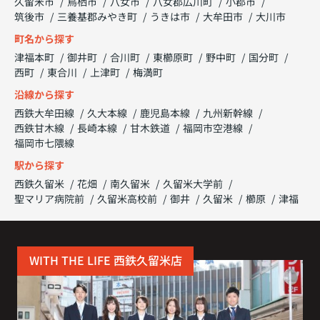
久留米市
鳥栖市
八女市
八女郡広川町
小郡市
筑後市
三養基郡みやき町
うきは市
大牟田市
大川市
町名から探す
津福本町
御井町
合川町
東櫛原町
野中町
国分町
西町
東合川
上津町
梅満町
沿線から探す
西鉄大牟田線
久大本線
鹿児島本線
九州新幹線
西鉄甘木線
長崎本線
甘木鉄道
福岡市空港線
福岡市七隈線
駅から探す
西鉄久留米
花畑
南久留米
久留米大学前
聖マリア病院前
久留米高校前
御井
久留米
櫛原
津福
WITH THE LIFE 西鉄久留米店