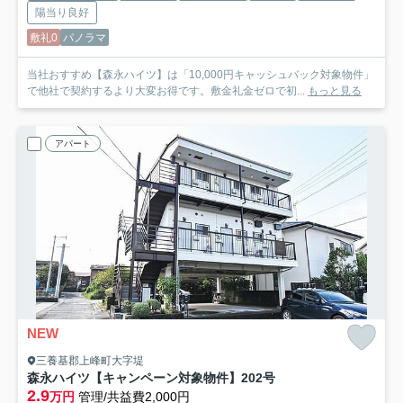
陽当り良好
敷礼0
パノラマ
当社おすすめ【森永ハイツ】は「10,000円キャッシュバック対象物件」
で他社で契約するより大変お得です。敷金礼金ゼロで初...
もっと見る
アパート
NEW
三養基郡上峰町大字堤
森永ハイツ【キャンペーン対象物件】
202号
2.9
万円
管理/共益費2,000円