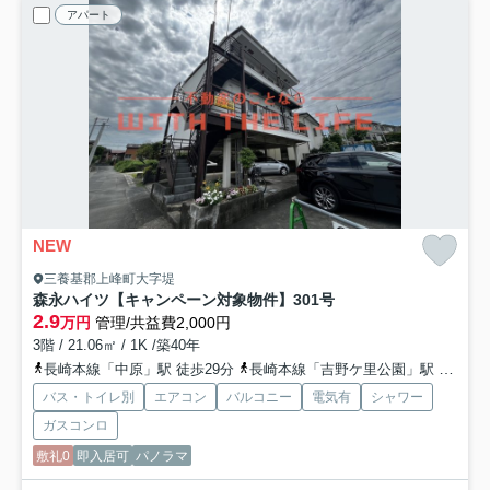
アパート
NEW
三養基郡上峰町大字堤
森永ハイツ【キャンペーン対象物件】
301号
2.9
万円
管理/共益費2,000円
3階 / 21.06㎡ / 1K /築40年
長崎本線「中原」駅 徒歩29分
長崎本線「吉野ケ里公園」駅 徒歩38分
バス・トイレ別
エアコン
バルコニー
電気有
シャワー
ガスコンロ
敷礼0
即入居可
パノラマ