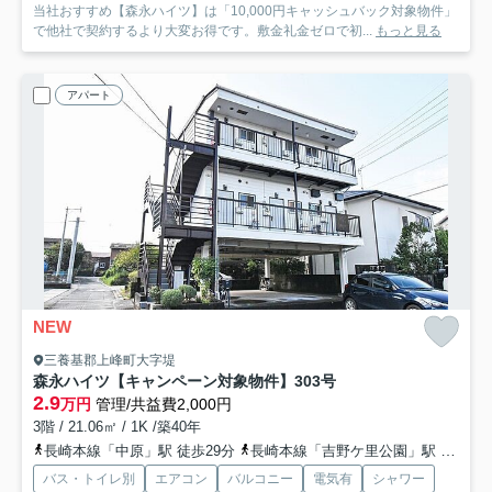
当社おすすめ【森永ハイツ】は「10,000円キャッシュバック対象物件」
で他社で契約するより大変お得です。敷金礼金ゼロで初...
もっと見る
アパート
NEW
三養基郡上峰町大字堤
森永ハイツ【キャンペーン対象物件】
303号
2.9
万円
管理/共益費2,000円
3階 / 21.06㎡ / 1K /築40年
長崎本線「中原」駅 徒歩29分
長崎本線「吉野ケ里公園」駅 徒歩38分
バス・トイレ別
エアコン
バルコニー
電気有
シャワー