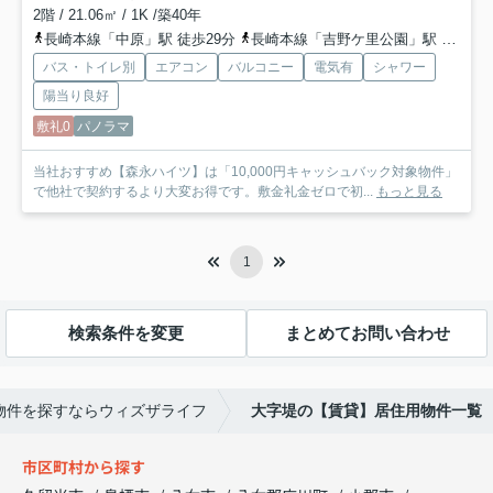
2階 / 21.06㎡ / 1K /築40年
長崎本線「中原」駅 徒歩29分
長崎本線「吉野ケ里公園」駅 徒歩38分
バス・トイレ別
エアコン
バルコニー
電気有
シャワー
陽当り良好
敷礼0
パノラマ
当社おすすめ【森永ハイツ】は「10,000円キャッシュバック対象物件」
で他社で契約するより大変お得です。敷金礼金ゼロで初...
もっと見る
1
検索条件を変更
まとめてお問い合わせ
物件を探すならウィズザライフ
大字堤の【賃貸】居住用物件一覧
市区町村から探す