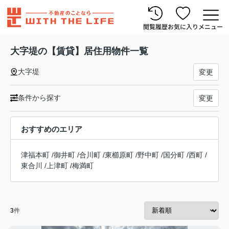
閲覧履歴
お気に入り
メニュー
大字堤の【賃貸】居住用物件一覧
大字堤
変更
条件から探す
変更
おすすめのエリア
津福本町
/
御井町
/
合川町
/
東櫛原町
/
野中町
/
国分町
/
西町
/
東合川
/
上津町
/
梅満町
3
件