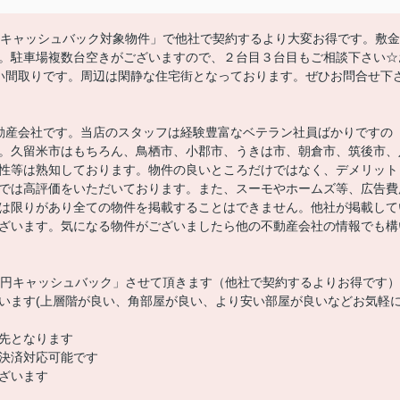
0円キャッシュバック対象物件」で他社で契約するより大変お得です。敷金
。駐車場複数台空きがございますので、２台目３台目もご相談下さい☆
い間取りです。周辺は閑静な住宅街となっております。ぜひお問合せ下
動産会社です。当店のスタッフは経験豊富なベテラン社員ばかりですの
。久留米市はもちろん、鳥栖市、小郡市、うきは市、朝倉市、筑後市、
性等は熟知しております。物件の良いところだけではなく、デメリット
では高評価をいただいております。また、スーモやホームズ等、広告費
は限りがあり全ての物件を掲載することはできません。他社が掲載して
ざいます。気になる物件がございましたら他の不動産会社の情報でも構
00円キャッシュバック」させて頂きます（他社で契約するよりお得です）
います(上層階が良い、角部屋が良い、より安い部屋が良いなどお気軽
先となります
決済対応可能です
ざいます