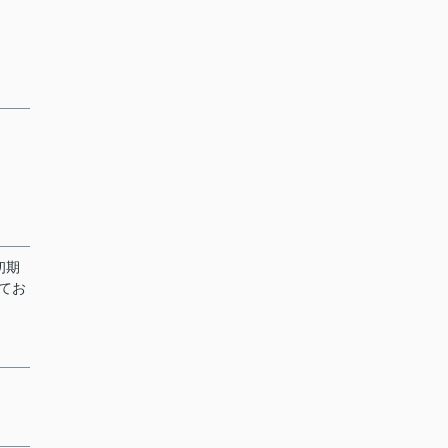
初期
てお