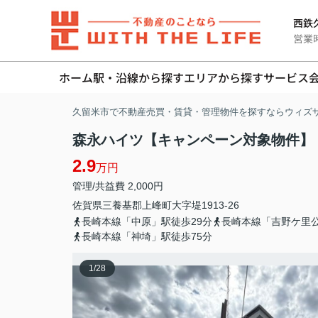
西鉄久
営業時間
ホーム
駅・沿線から探す
エリアから探す
サービス
久留米市で不動産売買・賃貸・管理物件を探すならウィズ
森永ハイツ【キャンペーン対象物件】 3
2.9
万円
管理/共益費 2,000円
佐賀県
三養基郡上峰町
大字堤
1913-26
長崎本線「中原」駅徒歩29分
長崎本線「吉野ケ里公
長崎本線「神埼」駅徒歩75分
1
/
28