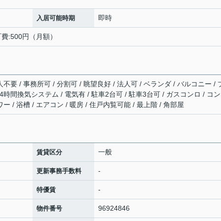
即時
入居可能時期
町費:500円（月額）
要 / 事務所可 / 分割可 / 眺望良好 / 法人可 / ベランダ / バルコニー /
24時間換気システム / 電気有 / 駐車2台可 / 駐車3台可 / ガスコンロ / コ
 / 浴槽 / エアコン / 暖房 / 住戸内覧可能 / 最上階 / 角部屋
一般
賃貸区分
-
更新事務手数料
-
特優賃
96924846
物件番号