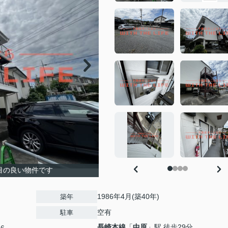
目の良い物件です
1986年4月(築40年)
築年
空有
駐車
長崎本線
「
中原
」駅 徒歩29分