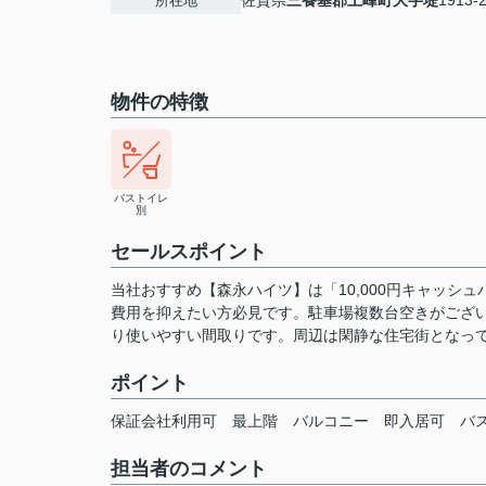
佐賀県
三養基郡上峰町
大字堤
1913-
所在地
物件の特徴
バストイレ
別
セールスポイント
当社おすすめ【森永ハイツ】は「10,000円キャッ
費用を抑えたい方必見です。駐車場複数台空きがござ
り使いやすい間取りです。周辺は閑静な住宅街となっ
ポイント
保証会社利用可
最上階
バルコニー
即入居可
バ
担当者のコメント