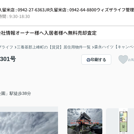
留米店 : 0942-27-6363
JR久留米店 : 0942-64-8800
ウィズザライフ管理 : 0
 : 9:30-18:30
会社情報
オーナー様へ
入居者様へ
無料売却査定
森永ハイツ【キャンペ
ザライフ
三養基郡上峰町の【賃貸】居住用物件一覧
01号
印刷する
お気
園」駅徒歩38分