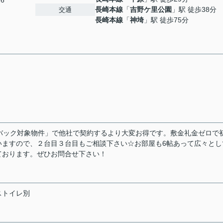
26
長崎本線
「
吉野ケ里公園
」駅 徒歩38分
交通
長崎本線
「
神埼
」駅 徒歩75分
シュバック対象物件」で他社で契約するより大変お得です。敷金礼金ゼロで
いますので、２台目３台目もご相談下さい☆お部屋も6帖あって広々とし
ております。ぜひお問合せ下さい！
ストイレ別