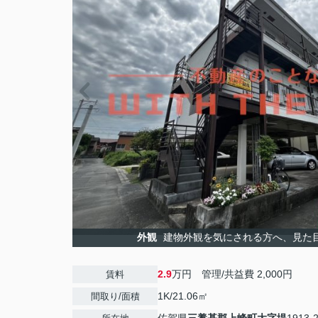
外観
建物外観を気にされる方へ、見た
2.9
万円 管理/共益費 2,000円
賃料
1K/21.06㎡
間取り/面積