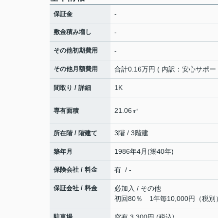
-
保証金
敷金積み増し
-
その他初期費用
-
その他月額費用
合計0.16万円 ( 内訳：安心サポート
1K
間取り / 詳細
21.06㎡
専有面積
3階 / 3階建
所在階 / 階建て
1986年4月(築40年)
築年月
保険会社 / 料金
有 / -
保証会社 / 料金
必加入 / その他
初回80％ 1年毎10,000円（税
駐車場
空有 3,300円 (税込)