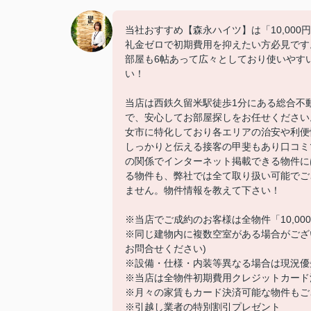
当社おすすめ【森永ハイツ】は「10,00
礼金ゼロで初期費用を抑えたい方必見です
部屋も6帖あって広々としており使いやす
い！
当店は西鉄久留米駅徒歩1分にある総合不
で、安心してお部屋探しをお任せください
女市に特化しており各エリアの治安や利便
しっかりと伝える接客の甲斐もあり口コミ
の関係でインターネット掲載できる物件に
る物件も、弊社では全て取り扱い可能でご
ません。物件情報を教えて下さい！
※当店でご成約のお客様は全物件「10,0
※同じ建物内に複数空室がある場合がござ
お問合せください)
※設備・仕様・内装等異なる場合は現況優
※当店は全物件初期費用クレジットカード
※月々の家賃もカード決済可能な物件もご
※引越し業者の特別割引プレゼント