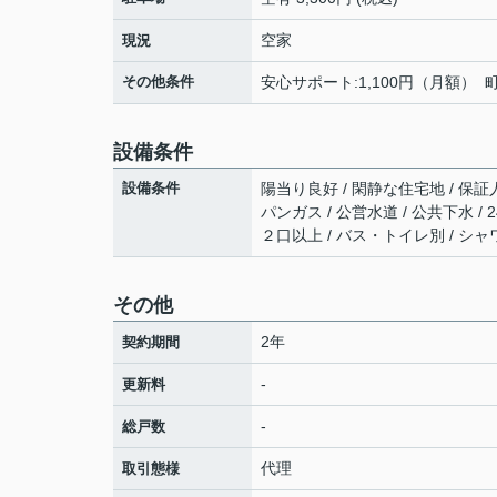
空家
現況
その他条件
安心サポート:1,100円（月額） 
設備条件
設備条件
陽当り良好 / 閑静な住宅地 / 保証人不
パンガス / 公営水道 / 公共下水 / 
２口以上 / バス・トイレ別 / シャワー
その他
2年
契約期間
-
更新料
-
総戸数
代理
取引態様