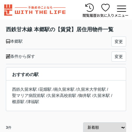
閲覧履歴
お気に入り
メニュー
西鉄甘木線 本郷駅の【賃貸】居住用物件一覧
本郷駅
変更
条件から探す
変更
おすすめの駅
西鉄久留米駅
/
花畑駅
/
南久留米駅
/
久留米大学前駅
/
聖マリア病院前駅
/
久留米高校前駅
/
御井駅
/
久留米駅
/
櫛原駅
/
津福駅
3
件