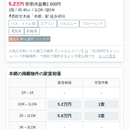
5.2
万円
管理/共益費2,500円
1階 / 45.46㎡ / 1LDK /築5年
西鉄甘木線「本郷」駅 徒歩40分
バス・トイレ別
エアコン
バルコニー
フローリング
電気有
駐輪場
敷礼0
即入居可
パノラマ
人気の大和ハウス施工の物件【シャルムメゾン】は「10,000円キャッシ
ュバック対象物件」で他社で契約するより大変お得です...
もっと見る
本郷の掲載物件の家賃相場
家賃相場
空室件数
-
-
1R～1K
5.2万円
1室
1DK～1LDK
5.8万円
2室
2K～2LDK
-
-
3K～3LDK