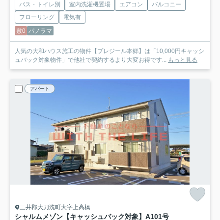
バス・トイレ別
室内洗濯機置場
エアコン
バルコニー
フローリング
電気有
敷0
パノラマ
人気の大和ハウス施工の物件【プレジール本郷】は「10,000円キャッシ
ュバック対象物件」で他社で契約するより大変お得です...
もっと見る
アパート
三井郡大刀洗町大字上高橋
シャルムメゾン【キャッシュバック対象】
A101号