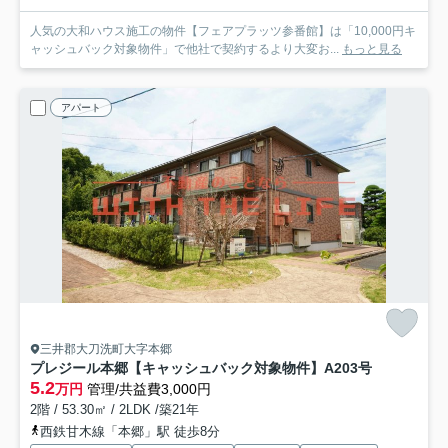
人気の大和ハウス施工の物件【フェアプラッツ参番館】は「10,000円キ
ャッシュバック対象物件」で他社で契約するより大変お...
もっと見る
アパート
三井郡大刀洗町大字本郷
プレジール本郷【キャッシュバック対象物件】
A203号
5.2
万円
管理/共益費3,000円
2階 / 53.30㎡ / 2LDK /築21年
西鉄甘木線「本郷」駅 徒歩8分