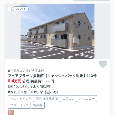
アパート
三井郡大刀洗町大字本郷
フェアプラッツ参番館【キャッシュバック対象】
113号
6.4
万円
管理/共益費3,500円
1階 / 53.54㎡ / 2LDK /築10年
西鉄甘木線「本郷」駅 徒歩23分
バス・トイレ別
室内洗濯機置場
エアコン
バルコニー
フローリング
電気有
敷0