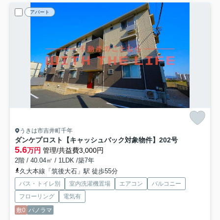
アパート
うきは市吉井町千年
ダンケプロスト【キャッシュバック対象物件】
202号
5.6
万円
管理/共益費3,000円
2階 / 40.04㎡ / 1LDK /築7年
久大本線「筑後大石」駅 徒歩55分
バス・トイレ別
室内洗濯機置場
エアコン
バルコニー
フローリング
電気有
敷0
パノラマ