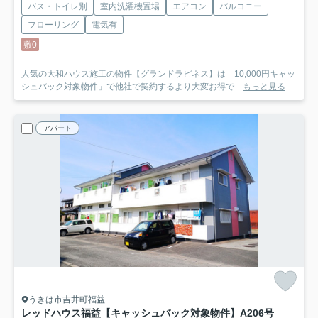
バス・トイレ別
室内洗濯機置場
エアコン
バルコニー
フローリング
電気有
敷0
人気の大和ハウス施工の物件【グランドラピネス】は「10,000円キャッ
シュバック対象物件」で他社で契約するより大変お得で...
もっと見る
アパート
うきは市吉井町福益
レッドハウス福益【キャッシュバック対象物件】
A206号