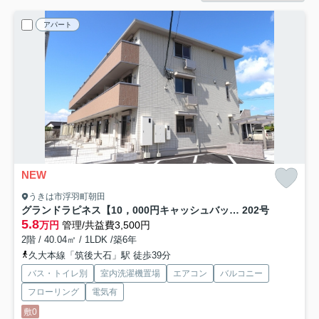
アパート
NEW
うきは市浮羽町朝田
グランドラピネス【10，000円キャッシュバック対象物件】
202号
5.8
万円
管理/共益費3,500円
2階 / 40.04㎡ / 1LDK /築6年
久大本線「筑後大石」駅 徒歩39分
バス・トイレ別
室内洗濯機置場
エアコン
バルコニー
フローリング
電気有
敷0