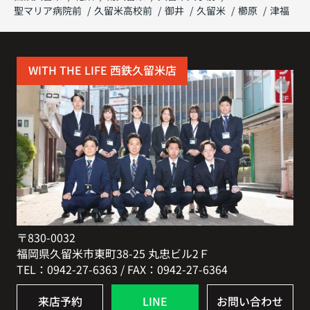
聖マリア病院前
久留米高校前
御井
久留米
櫛原
津福
WITH THE LIFE 西鉄久留米店
〒830-0032
福岡県久留米市東町38-25 丸忠ビル2Ｆ
TEL：0942-27-6363 / FAX：0942-27-6364
来店予約
LINE
お問い合わせ