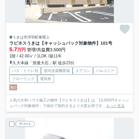
うきは市浮羽町東隈上
ラピネスうきは【キャッシュバック対象物件】
101号
5.7
万円
管理/共益費3,500円
1階 / 42.00㎡ / 1LDK /築11年
久大本線「筑後大石」駅 徒歩23分
バス・トイレ別
室内洗濯機置場
エアコン
バルコニー
フローリング
電気有
敷0
人気の大和ハウス施工の物件【ラピネスうきは】は「10,000円キャッシ
ュバック対象物件」で他社で契約するより大変お得です...
もっと見る
アパート