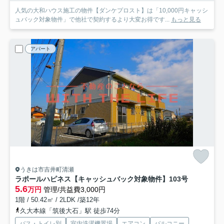
人気の大和ハウス施工の物件【ダンケプロスト】は「10,000円キャッシ
ュバック対象物件」で他社で契約するより大変お得です...
もっと見る
アパート
うきは市吉井町清瀬
ラポールハピネス【キャッシュバック対象物件】
103号
5.6
万円
管理/共益費3,000円
1階 / 50.42㎡ / 2LDK /築12年
久大本線「筑後大石」駅 徒歩74分
バス・トイレ別
室内洗濯機置場
エアコン
バルコニー