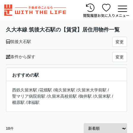
閲覧履歴
お気に入り
メニュー
久大本線 筑後大石駅の【賃貸】居住用物件一覧
筑後大石駅
変更
条件から探す
変更
おすすめの駅
西鉄久留米駅
/
花畑駅
/
南久留米駅
/
久留米大学前駅
/
聖マリア病院前駅
/
久留米高校前駅
/
御井駅
/
久留米駅
/
櫛原駅
/
津福駅
10
件