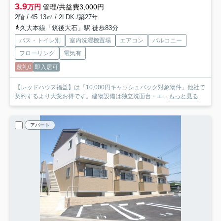
3.9
万円
管理/共益費3,000円
2階 / 45.13㎡ / 2LDK /築27年
久大本線「筑後大石」駅 徒歩83分
バス・トイレ別
室内洗濯機置場
エアコン
バルコニー
フローリング
電気有
敷礼0
即入居可
【レッドハウス福益】は「10,000円キャッシュバック対象物件」他社で
契約するより大変お得です。建物設備は独立洗面台・エ...
もっと見る
アパート