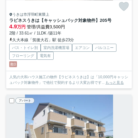
うきは市浮羽町東隈上
ラピネスうきは【キャッシュバック対象物件】
205号
4.9
万円
管理/共益費3,500円
2階 / 33.61㎡ / 1LDK /築11年
久大本線「筑後大石」駅 徒歩23分
バス・トイレ別
室内洗濯機置場
エアコン
バルコニー
フローリング
電気有
敷0
人気の大和ハウス施工の物件【ラピネスうきは】は「10,000円キャッシ
ュバック対象物件」で他社で契約するより大変お得です...
もっと見る
アパート