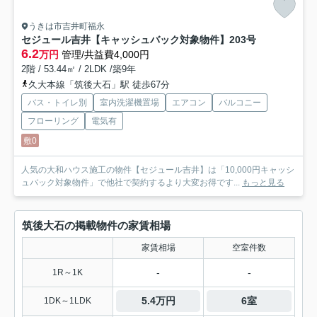
うきは市吉井町福永
セジュール吉井【キャッシュバック対象物件】
203号
6.2
万円
管理/共益費4,000円
2階 / 53.44㎡ / 2LDK /築9年
久大本線「筑後大石」駅 徒歩67分
バス・トイレ別
室内洗濯機置場
エアコン
バルコニー
フローリング
電気有
敷0
人気の大和ハウス施工の物件【セジュール吉井】は「10,000円キャッシ
ュバック対象物件」で他社で契約するより大変お得です...
もっと見る
筑後大石の掲載物件の家賃相場
家賃相場
空室件数
-
-
1R～1K
5.4万円
6室
1DK～1LDK