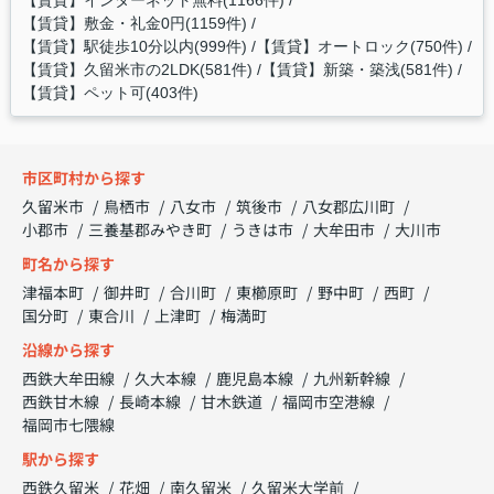
【賃貸】インターネット無料(1166件)
【賃貸】敷金・礼金0円(1159件)
【賃貸】駅徒歩10分以内(999件)
【賃貸】オートロック(750件)
【賃貸】久留米市の2LDK(581件)
【賃貸】新築・築浅(581件)
【賃貸】ペット可(403件)
市区町村から探す
久留米市
鳥栖市
八女市
筑後市
八女郡広川町
小郡市
三養基郡みやき町
うきは市
大牟田市
大川市
町名から探す
津福本町
御井町
合川町
東櫛原町
野中町
西町
国分町
東合川
上津町
梅満町
沿線から探す
西鉄大牟田線
久大本線
鹿児島本線
九州新幹線
西鉄甘木線
長崎本線
甘木鉄道
福岡市空港線
福岡市七隈線
駅から探す
西鉄久留米
花畑
南久留米
久留米大学前