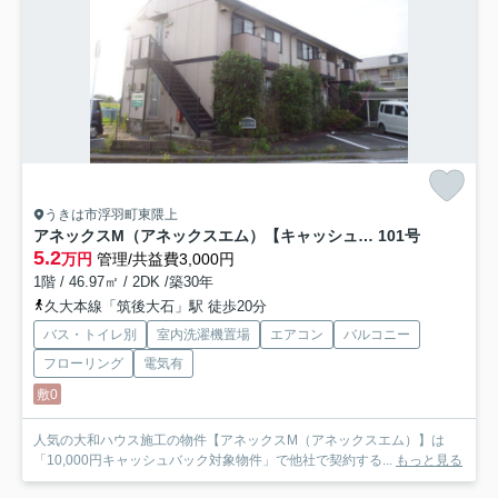
うきは市浮羽町東隈上
アネックスM（アネックスエム）【キャッシュバック対象物件】
101号
5.2
万円
管理/共益費3,000円
1階 / 46.97㎡ / 2DK /築30年
久大本線「筑後大石」駅 徒歩20分
バス・トイレ別
室内洗濯機置場
エアコン
バルコニー
フローリング
電気有
敷0
人気の大和ハウス施工の物件【アネックスM（アネックスエム）】は
「10,000円キャッシュバック対象物件」で他社で契約する...
もっと見る