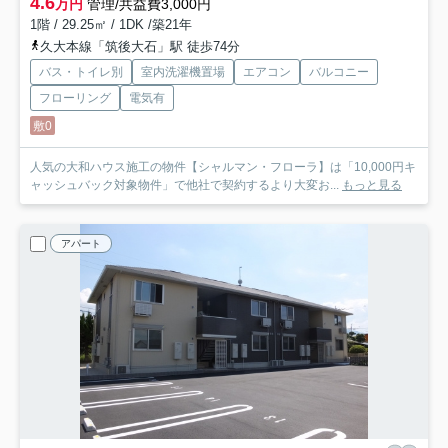
4.6
万円
管理/共益費3,000円
1階 / 29.25㎡ / 1DK /築21年
久大本線「筑後大石」駅 徒歩74分
バス・トイレ別
室内洗濯機置場
エアコン
バルコニー
フローリング
電気有
敷0
人気の大和ハウス施工の物件【シャルマン・フローラ】は「10,000円キ
ャッシュバック対象物件」で他社で契約するより大変お...
もっと見る
アパート