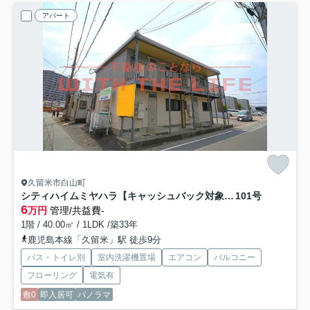
アパート
久留米市白山町
シティハイムミヤハラ【キャッシュバック対象物件】
101号
6
万円
管理/共益費-
1階 / 40.00㎡ / 1LDK /築33年
鹿児島本線「久留米」駅 徒歩9分
バス・トイレ別
室内洗濯機置場
エアコン
バルコニー
フローリング
電気有
敷0
即入居可
パノラマ