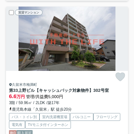
賃貸マンション
久留米市梅満町
第33上野ビル【キャッシュバック対象物件】
302号室
6.6
万円
管理/共益費5,000円
3階 / 59.96㎡ / 2LDK /築17年
鹿児島本線「久留米」駅 徒歩20分
バス・トイレ別
室内洗濯機置場
バルコニー
フローリング
電気有
TVモニタ付インターホン
敷0
即入居可