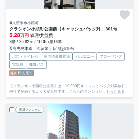
久留米市小頭町
クラシオン小頭町公園前【キャッシュバック対象物件】
301号
5.28
万円
管理/共益費-
3階 / 39.62㎡ / 1LDK /築16年
鹿児島本線「久留米」駅 徒歩18分
バス・トイレ別
室内洗濯機置場
バルコニー
フローリング
電気有
都市ガス
礼0
即入居可
【クラシオン小頭町公園前】は「10,000円キャッシュバック対象物件」
他社で契約するより大変お得です。こちらのマンション...
もっと見る
賃貸マンション