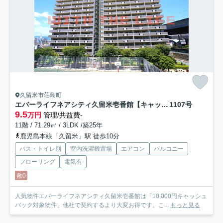
久留米市荘島町
エバーライフネアシティ久留米壱番館【キャッシュバック対象物件】
1107号
9.5
万円
管理/共益費-
11階 / 71.29㎡ / 3LDK /築25年
鹿児島本線「久留米」駅 徒歩10分
バス・トイレ別
室内洗濯機置場
エアコン
バルコニー
フローリング
電気有
敷0
人気物件エバーライフネアシティ久留米壱番館は「10,000円キャッシュ
バック対象物件」他社で契約するより大変お得です。こ...
もっと見る