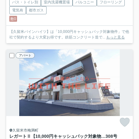
バス・トイレ別
室内洗濯機置場
バルコニー
フローリング
電気有
都市ガス
敷0
【久留米パインハイツ】は「10,000円キャッシュバック対象物件」で他
社で契約するより大変お得です。鉄筋コンクリート造で...
もっと見る
アパート
久留米市梅満町
レガートⅡ【10,000円キャッシュバック対象物件】
308号