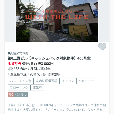
久留米市本町
第6上野ビル【キャッシュバック対象物件】
405号室
4.8
万円
管理/共益費3,000円
4階 / 58.60㎡ / 2LDK /築47年
鹿児島本線「久留米」駅 徒歩20分
バス・トイレ別
室内洗濯機置場
エアコン
バルコニー
フローリング
電気有
敷0
パノラマ
【第６上野ビル】は「10,000円キャッシュバック対象物件」で他社で契
約するより大変お得です。リノベーション済みのキレイ...
もっと見る