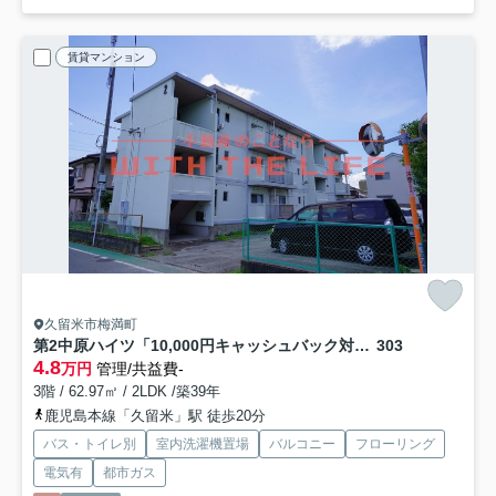
賃貸マンション
久留米市梅満町
第2中原ハイツ「10,000円キャッシュバック対象物件」
303
4.8
万円
管理/共益費-
3階 / 62.97㎡ / 2LDK /築39年
鹿児島本線「久留米」駅 徒歩20分
バス・トイレ別
室内洗濯機置場
バルコニー
フローリング
電気有
都市ガス