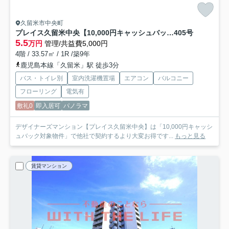
久留米市中央町
プレイス久留米中央【10,000円キャッシュバック対象物件】
405号
5.5
万円
管理/共益費5,000円
4階 / 33.57㎡ / 1R /築9年
鹿児島本線「久留米」駅 徒歩3分
バス・トイレ別
室内洗濯機置場
エアコン
バルコニー
フローリング
電気有
敷礼0
即入居可
パノラマ
デザイナーズマンション【プレイス久留米中央】は「10,000円キャッシ
ュバック対象物件」で他社で契約するより大変お得です...
もっと見る
賃貸マンション