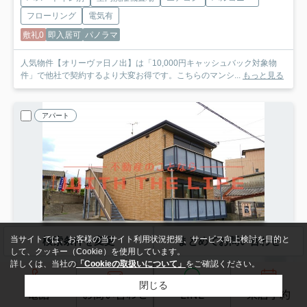
フローリング
電気有
敷礼0
即入居可
パノラマ
人気物件【オリーヴァ日ノ出】は「10,000円キャッシュバック対象物
件」で他社で契約するより大変お得です。こちらのマンシ...
もっと見る
アパート
当サイトでは、お客様の当サイト利用状況把握、サービス向上検討を目的と
検索条件を変更
まとめてお問い合わせ
して、クッキー（Cookie）を使用しています。
詳しくは、当社の
「Cookieの取扱いについて」
をご確認ください。
久留米市大石町
閉じる
電話
お問い合わせ
LINE
来店予約
ヴェルジュール・N【キャッシュバック対象物件】
101号