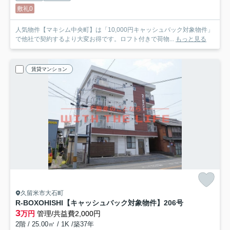
敷礼0
人気物件【マキシム中央町】は「10,000円キャッシュバック対象物件」
で他社で契約するより大変お得です。ロフト付きで荷物...
もっと見る
賃貸マンション
久留米市大石町
R-BOXOHISHI【キャッシュバック対象物件】
206号
3
万円
管理/共益費2,000円
2階 / 25.00㎡ / 1K /築37年