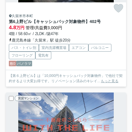
久留米市本町
第6上野ビル【キャッシュバック対象物件】
402号
4.8
万円
管理/共益費3,000円
4階 / 58.60㎡ / 2LDK /築47年
鹿児島本線「久留米」駅 徒歩20分
バス・トイレ別
室内洗濯機置場
エアコン
バルコニー
フローリング
電気有
敷0
パノラマ
【第６上野ビル】は「10,000円キャッシュバック対象物件」で他社で契
約するより大変お得です。リノベーション済みのキレイ...
もっと見る
賃貸マンション