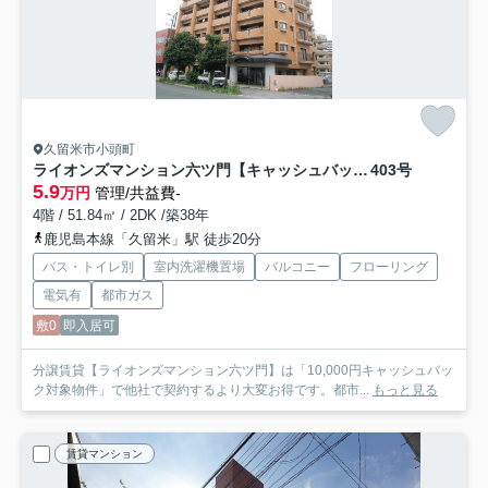
久留米市小頭町
ライオンズマンション六ツ門【キャッシュバック対象物件】
403号
5.9
万円
管理/共益費-
4階 / 51.84㎡ / 2DK /築38年
鹿児島本線「久留米」駅 徒歩20分
バス・トイレ別
室内洗濯機置場
バルコニー
フローリング
電気有
都市ガス
敷0
即入居可
分譲賃貸【ライオンズマンション六ツ門】は「10,000円キャッシュバッ
ク対象物件」で他社で契約するより大変お得です。都市...
もっと見る
賃貸マンション