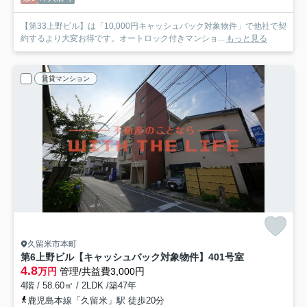
【第33上野ビル】は「10,000円キャッシュバック対象物件」で他社で契
約するより大変お得です。オートロック付きマンショ...
もっと見る
賃貸マンション
久留米市本町
第6上野ビル【キャッシュバック対象物件】
401号室
4.8
万円
管理/共益費3,000円
4階 / 58.60㎡ / 2LDK /築47年
鹿児島本線「久留米」駅 徒歩20分