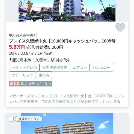
久留米市中央町
プレイス久留米中央【10,000円キャッシュバック対象物件】
1005号
5.8
万円
管理/共益費5,000円
10階 / 33.57㎡ / 1R /築9年
鹿児島本線「久留米」駅 徒歩3分
バス・トイレ別
室内洗濯機置場
エアコン
バルコニー
フローリング
電気有
敷礼0
即入居可
パノラマ
デザイナーズマンション【プレイス久留米中央】は「10,000円キャッシ
ュバック対象物件」で他社で契約するより大変お得です...
もっと見る
賃貸マンション