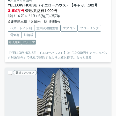
久留米市白山町
YELLOW HOUSE（イエローハウス）【キャッシュバック】
102号
3.98
万円
管理/共益費1,000円
1階 / 14.70㎡ / 1R＋S(納戸) /築7年
鹿児島本線「久留米」駅 徒歩5分
バス・トイレ別
室内洗濯機置場
エアコン
フローリング
電気有
駐輪場
即入居可
パノラマ
【YELLOW HOUSE（イエローハウス）】は「10,000円キャッシュバッ
ク対象物件」で他社で契約するより大変お得で...
もっと見る
賃貸マンション