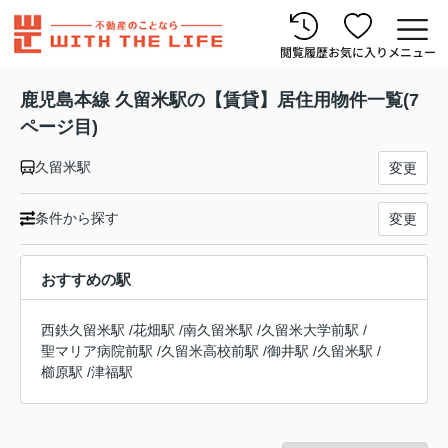
閲覧履歴
お気に入り
メニュー
鹿児島本線 久留米駅の【賃貸】居住用物件一覧(7
ページ目)
久留米駅
変更
条件から探す
変更
おすすめの駅
西鉄久留米駅
/
花畑駅
/
南久留米駅
/
久留米大学前駅
/
聖マリア病院前駅
/
久留米高校前駅
/
御井駅
/
久留米駅
/
櫛原駅
/
津福駅