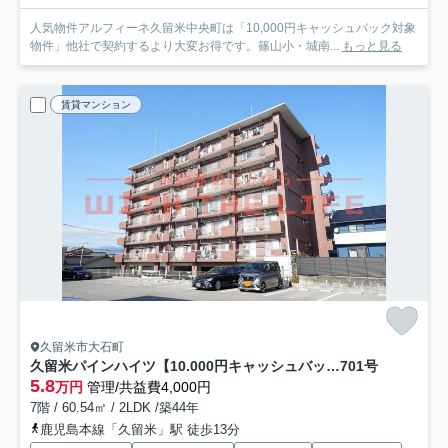
人気物件アルフィーネ久留米中央町は「10,000円キャッシュバック対象
物件」他社で契約するより大変お得です。篠山小・城南...
もっと見る
賃貸マンション
久留米市大石町
久留米パインハイツ【10.000円キャッシュバック対象物件】
701号
5.8
万円
管理/共益費4,000円
7階 / 60.54㎡ / 2LDK /築44年
鹿児島本線「久留米」駅 徒歩13分