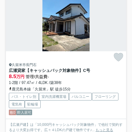
久留米市長門石
広瀬貸家【キャッシュバック対象物件】
C号
8.5
万円
管理/共益費-
1-2階 / 97.47㎡ / 4LDK /築38年
鹿児島本線「久留米」駅 徒歩15分
バス・トイレ別
室内洗濯機置場
バルコニー
フローリング
電気有
駐輪場
敷0
即入居可
【広瀬戸建】は「10,000円キャッシュバック対象物件」で他社で契約す
るより大変お得です。広々４LDKの戸建て物件です♪...
もっと見る