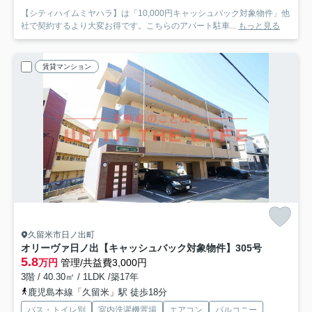
【シティハイムミヤハラ】は「10,000円キャッシュバック対象物件」他
社で契約するより大変お得です。こちらのアパート駐車...
もっと見る
賃貸マンション
久留米市日ノ出町
オリーヴァ日ノ出【キャッシュバック対象物件】
305号
5.8
万円
管理/共益費3,000円
3階 / 40.30㎡ / 1LDK /築17年
鹿児島本線「久留米」駅 徒歩18分
バス・トイレ別
室内洗濯機置場
エアコン
バルコニー