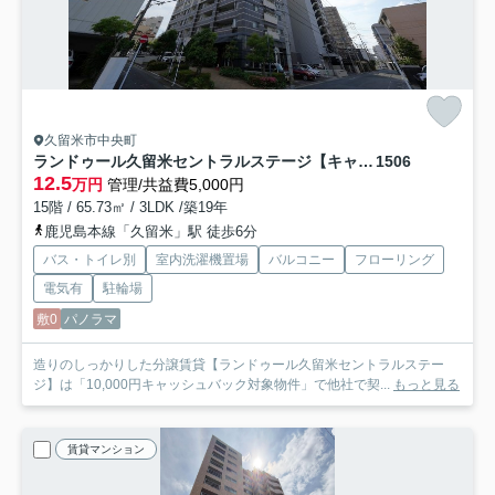
久留米市中央町
ランドゥール久留米セントラルステージ【キャッシュバック対象物件】
1506
12.5
万円
管理/共益費5,000円
15階 / 65.73㎡ / 3LDK /築19年
鹿児島本線「久留米」駅 徒歩6分
バス・トイレ別
室内洗濯機置場
バルコニー
フローリング
電気有
駐輪場
敷0
パノラマ
造りのしっかりした分譲賃貸【ランドゥール久留米セントラルステー
ジ】は「10,000円キャッシュバック対象物件」で他社で契...
もっと見る
賃貸マンション