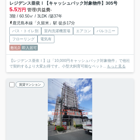
レジデンス亜依Ⅰ【キャッシュバック対象物件】
305号
5.5
万円
管理/共益費-
3階 / 60.50㎡ / 3LDK /築37年
鹿児島本線「久留米」駅 徒歩17分
バス・トイレ別
室内洗濯機置場
エアコン
バルコニー
フローリング
電気有
敷礼0
即入居可
【レジデンス亜依Ⅰ】は「10,000円キャッシュバック対象物件」で他社
で契約するより大変お得です。小型犬飼育可能なペット...
もっと見る
賃貸マンション