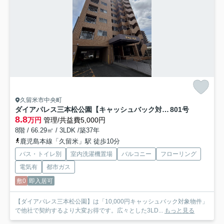
久留米市中央町
ダイアパレス三本松公園【キャッシュバック対象の物件】
801号
8.8
万円
管理/共益費5,000円
8階 / 66.29㎡ / 3LDK /築37年
鹿児島本線「久留米」駅 徒歩10分
バス・トイレ別
室内洗濯機置場
バルコニー
フローリング
電気有
都市ガス
敷0
即入居可
【ダイアパレス三本松公園】は「10,000円キャッシュバック対象物件」
で他社で契約するより大変お得です。広々とした3LD...
もっと見る