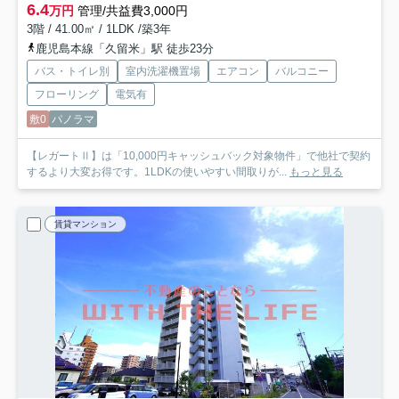
6.4
万円
管理/共益費3,000円
3階 / 41.00㎡ / 1LDK /築3年
鹿児島本線「久留米」駅 徒歩23分
バス・トイレ別
室内洗濯機置場
エアコン
バルコニー
フローリング
電気有
敷0
パノラマ
【レガートⅡ】は「10,000円キャッシュバック対象物件」で他社で契約
するより大変お得です。1LDKの使いやすい間取りが...
もっと見る
賃貸マンション