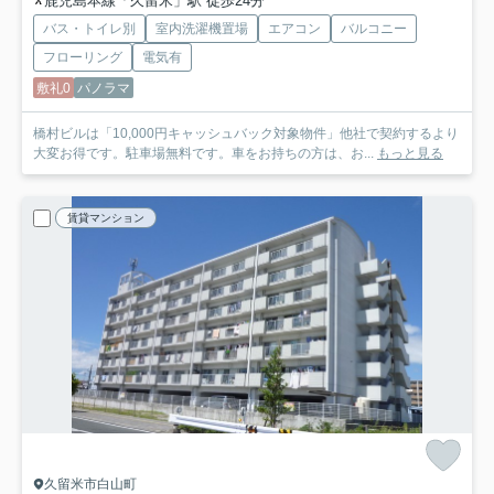
鹿児島本線「久留米」駅 徒歩24分
バス・トイレ別
室内洗濯機置場
エアコン
バルコニー
フローリング
電気有
敷礼0
パノラマ
橋村ビルは「10,000円キャッシュバック対象物件」他社で契約するより
大変お得です。駐車場無料です。車をお持ちの方は、お...
もっと見る
賃貸マンション
久留米市白山町