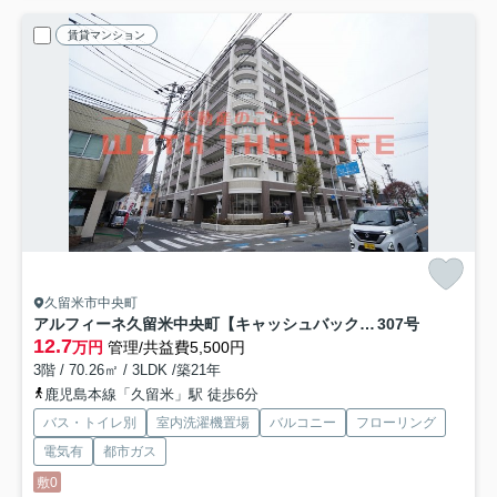
賃貸マンション
久留米市中央町
アルフィーネ久留米中央町【キャッシュバック対象物件】
307号
12.7
万円
管理/共益費5,500円
3階 / 70.26㎡ / 3LDK /築21年
鹿児島本線「久留米」駅 徒歩6分
バス・トイレ別
室内洗濯機置場
バルコニー
フローリング
電気有
都市ガス
敷0