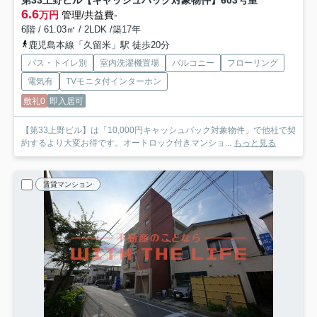
第33上野ビル【キャッシュバック対象物件】
603号室
6.6
万円
管理/共益費-
6階 / 61.03㎡ / 2LDK /築17年
鹿児島本線「久留米」駅 徒歩20分
バス・トイレ別
室内洗濯機置場
バルコニー
フローリング
電気有
TVモニタ付インターホン
敷礼0
即入居可
【第33上野ビル】は「10,000円キャッシュバック対象物件」で他社で契
約するより大変お得です。オートロック付きマンショ...
もっと見る
賃貸マンション