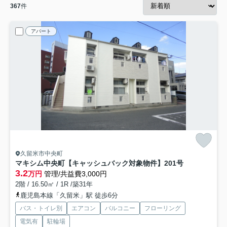
367
件
アパート
久留米市中央町
マキシム中央町【キャッシュバック対象物件】
201号
3.2
万円
管理/共益費3,000円
2階 / 16.50㎡ / 1R /築31年
鹿児島本線「久留米」駅 徒歩6分
バス・トイレ別
エアコン
バルコニー
フローリング
電気有
駐輪場