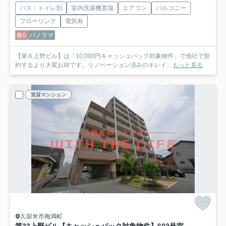
バス・トイレ別
室内洗濯機置場
エアコン
バルコニー
フローリング
電気有
敷0
パノラマ
【第６上野ビル】は「10,000円キャッシュバック対象物件」で他社で契
約するより大変お得です。リノベーション済みのキレイ...
もっと見る
賃貸マンション
久留米市梅満町