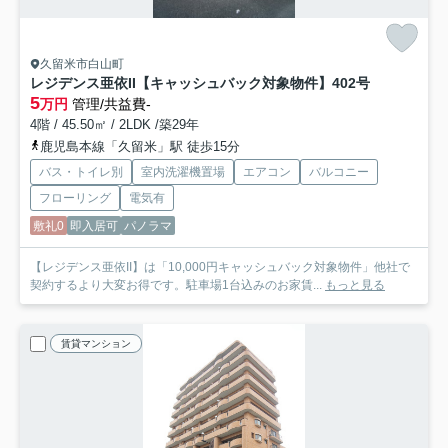
久留米市白山町
レジデンス亜依II【キャッシュバック対象物件】
402号
5
万円
管理/共益費-
4階 / 45.50㎡ / 2LDK /築29年
鹿児島本線「久留米」駅 徒歩15分
バス・トイレ別
室内洗濯機置場
エアコン
バルコニー
フローリング
電気有
敷礼0
即入居可
パノラマ
【レジデンス亜依II】は「10,000円キャッシュバック対象物件」他社で
契約するより大変お得です。駐車場1台込みのお家賃...
もっと見る
賃貸マンション