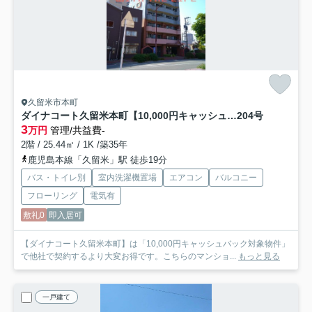
久留米市本町
ダイナコート久留米本町【10,000円キャッシュバック対象物件】
204号
3
万円
管理/共益費-
2階 / 25.44㎡ / 1K /築35年
鹿児島本線「久留米」駅 徒歩19分
バス・トイレ別
室内洗濯機置場
エアコン
バルコニー
フローリング
電気有
敷礼0
即入居可
【ダイナコート久留米本町】は「10,000円キャッシュバック対象物件」
で他社で契約するより大変お得です。こちらのマンショ...
もっと見る
一戸建て