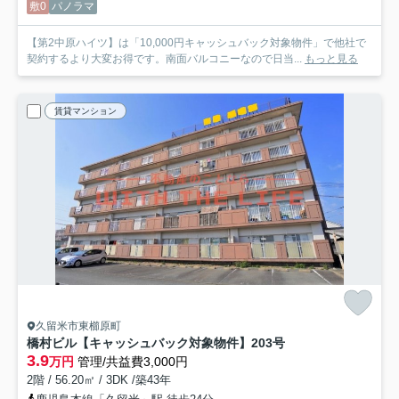
敷0
パノラマ
【第2中原ハイツ】は「10,000円キャッシュバック対象物件」で他社で
契約するより大変お得です。南面バルコニーなので日当...
もっと見る
賃貸マンション
久留米市東櫛原町
橋村ビル【キャッシュバック対象物件】
203号
3.9
万円
管理/共益費3,000円
2階 / 56.20㎡ / 3DK /築43年