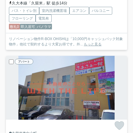
久大本線「久留米」駅 徒歩14分
バス・トイレ別
室内洗濯機置場
エアコン
バルコニー
フローリング
電気有
敷礼0
即入居可
パノラマ
リノベーション物件R-BOX OHISHIは「10,000円キャッシュバック対象
物件」他社で契約するより大変お得です。外...
もっと見る
アパート