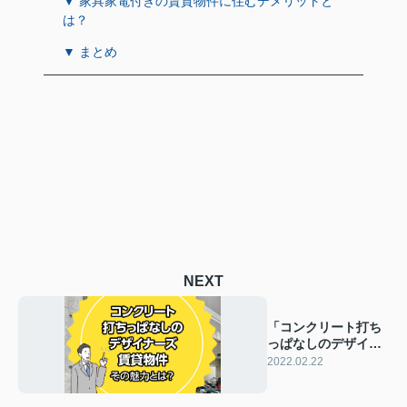
▼ 家具家電付きの賃貸物件に住むデメリットと
は？
▼ まとめ
NEXT
「コンクリート打ち
っぱなしのデザイナ
ーズ賃貸物件」その
2022.02.22
魅力とは？