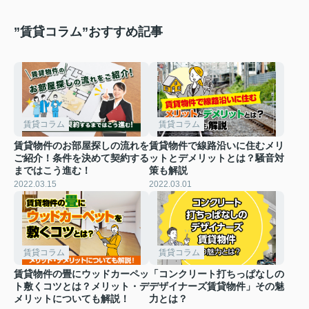
”賃貸コラム”おすすめ記事
賃貸コラム
賃貸コラム
賃貸物件のお部屋探しの流れを
賃貸物件で線路沿いに住むメリ
ご紹介！条件を決めて契約する
ットとデメリットとは？騒音対
まではこう進む！
策も解説
2022.03.15
2022.03.01
賃貸コラム
賃貸コラム
賃貸物件の畳にウッドカーペッ
「コンクリート打ちっぱなしの
ト敷くコツとは？メリット・デ
デザイナーズ賃貸物件」その魅
メリットについても解説！
力とは？