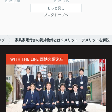
2022.03.01
2022.02.22
もっと見る
ブログトップへ
ログ
家具家電付きの賃貸物件とは？メリット・デメリットを解説
WITH THE LIFE 西鉄久留米店